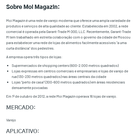
Sobre Moi Magazin:
Moi Magazin é uma rede de varejo moderna que oferece uma ampla variedade de
produtos e serviços de alta qualidade ao cliente. Estabelecida em 2002, a rede
comercial é operada pela Garant-Trade M OOO, LLC. Recentemente, Garant-Trade
M tem trabalhado em estreita colaboração com o governo da cidade de Moscou
para estabelecer uma rede de lojas de alimentos facilmente acessíveis "a uma
curta distância" dos pedestres.
A empresa opera três tipos de lojas:
Supermercados de shopping centers (600-2.000 metros quadrados)
Lojas expressas em centros comerciais e empresariais e lojas de varejo de
rua (130-230 metros quadrados) nas áreas centrais da cidade
Lojas “perto de casa” (300-600 metros quadrados) em áreas residenciais
densamente povoadas
Em 1º de outubro de 2012, a rede Moi Magazin operava 16 lojas de varejo.
MERCADO:
Varejo
APLICATIVO: