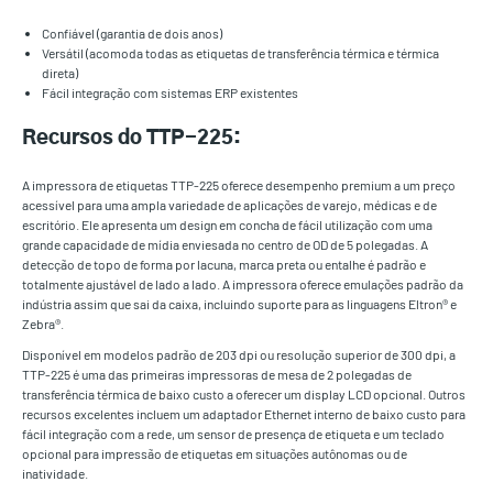
Confiável (garantia de dois anos)
Versátil (acomoda todas as etiquetas de transferência térmica e térmica
direta)
Fácil integração com sistemas ERP existentes
Recursos do TTP-225:
A impressora de etiquetas TTP-225 oferece desempenho premium a um preço
acessível para uma ampla variedade de aplicações de varejo, médicas e de
escritório. Ele apresenta um design em concha de fácil utilização com uma
grande capacidade de mídia enviesada no centro de OD de 5 polegadas. A
detecção de topo de forma por lacuna, marca preta ou entalhe é padrão e
totalmente ajustável de lado a lado. A impressora oferece emulações padrão da
indústria assim que sai da caixa, incluindo suporte para as linguagens Eltron® e
Zebra®.
Disponível em modelos padrão de 203 dpi ou resolução superior de 300 dpi, a
TTP-225 é uma das primeiras impressoras de mesa de 2 polegadas de
transferência térmica de baixo custo a oferecer um display LCD opcional. Outros
recursos excelentes incluem um adaptador Ethernet interno de baixo custo para
fácil integração com a rede, um sensor de presença de etiqueta e um teclado
opcional para impressão de etiquetas em situações autônomas ou de
inatividade.