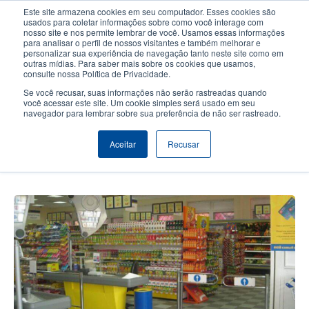
Passar
Este site armazena cookies em seu computador. Esses cookies são
para
usados para coletar informações sobre como você interage com
o
nosso site e nos permite lembrar de você. Usamos essas informações
User
User
para analisar o perfil de nossos visitantes e também melhorar e
conteúdo
personalizar sua experiência de navegação tanto neste site como em
account
Anonym
principal
Seletor de Produto
Contactar Vendas
outras mídias. Para saber mais sobre os cookies que usamos,
Header
consulte nossa Política de Privacidade.
menu
Se você recusar, suas informações não serão rastreadas quando
você acessar este site. Um cookie simples será usado em seu
navegador para lembrar sobre sua preferência de não ser rastreado.
Rede de varejo Moi Magazin (My
Shop) escolhe as impressoras de
Aceitar
Recusar
etiquetas TSC TTP-225