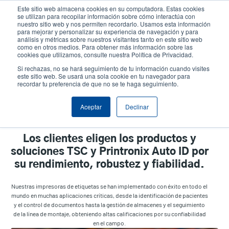
Pasar
Este sitio web almacena cookies en su computadora. Estas cookies
al
se utilizan para recopilar información sobre cómo interactúa con
contenido
nuestro sitio web y nos permiten recordarlo. Usamos esta información
User
User
para mejorar y personalizar su experiencia de navegación y para
principal
análisis y métricas sobre nuestros visitantes tanto en este sitio web
account
Anonym
Selector de productos
como en otros medios. Para obtener más información sobre las
Header
cookies que utilizamos, consulte nuestra Política de Privacidad.
menu
Comuníquese con Ventas
Si rechazas, no se hará seguimiento de tu información cuando visites
este sitio web. Se usará una sola cookie en tu navegador para
recordar tu preferencia de que no se te haga seguimiento.
Por aplicación
Aceptar
Declinar
Los clientes eligen los productos y
soluciones TSC y Printronix Auto ID por
su rendimiento, robustez y fiabilidad.
Nuestras impresoras de etiquetas se han implementado con éxito en todo el
mundo en muchas aplicaciones críticas, desde la identificación de pacientes
y el control de documentos hasta la gestión de almacenes y el seguimiento
de la línea de montaje, obteniendo altas calificaciones por su confiabilidad
en el campo.