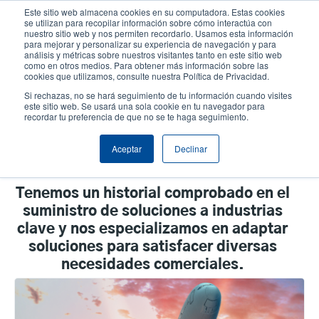
Pasar
Este sitio web almacena cookies en su computadora. Estas cookies
al
se utilizan para recopilar información sobre cómo interactúa con
contenido
nuestro sitio web y nos permiten recordarlo. Usamos esta información
User
User
para mejorar y personalizar su experiencia de navegación y para
principal
análisis y métricas sobre nuestros visitantes tanto en este sitio web
account
Anonym
Selector de productos
como en otros medios. Para obtener más información sobre las
Header
cookies que utilizamos, consulte nuestra Política de Privacidad.
menu
Comuníquese con Ventas
Si rechazas, no se hará seguimiento de tu información cuando visites
este sitio web. Se usará una sola cookie en tu navegador para
recordar tu preferencia de que no se te haga seguimiento.
Por Vertical
Aceptar
Declinar
Tenemos un historial comprobado en el
suministro de soluciones a industrias
clave y nos especializamos en adaptar
soluciones para satisfacer diversas
necesidades comerciales.