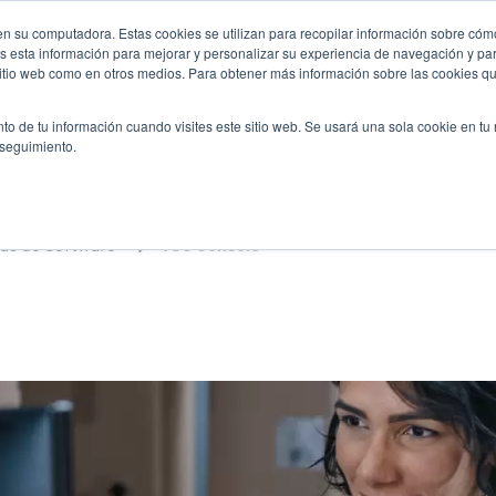
n su computadora. Estas cookies se utilizan para recopilar información sobre cómo
Noticias
Emp
User
 esta información para mejorar y personalizar su experiencia de navegación y par
 sitio web como en otros medios. Para obtener más información sobre las cookies qu
accou
es
Servicio
Soporte y descargas
Socios
to de tu información cuando visites este sitio web. Se usará una sola cookie en tu
menu
 seguimiento.
as de Software
TSC Console