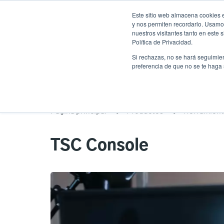
Pasar
Este sitio web almacena cookies e
al
y nos permiten recordarlo. Usamos
contenido
nuestros visitantes tanto en este
Política de Privacidad.
principal
Productos
Solucion
Si rechazas, no se hará seguimien
preferencia de que no se te haga
Página principal
Productos
Herramient
TSC Console