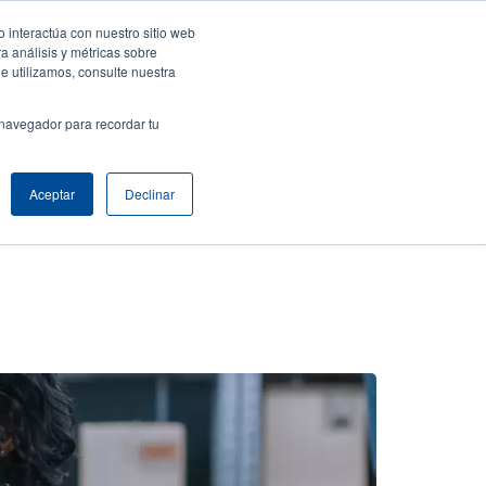
 interactúa con nuestro sitio web
resa
Iniciar sesión / Registrarse
Latin America [Español]
User
a análisis y métricas sobre
e utilizamos, consulte nuestra
nt
Anonymous
Selector de productos
Comuníquese con Ventas
 navegador para recordar tu
Header
Aceptar
Declinar