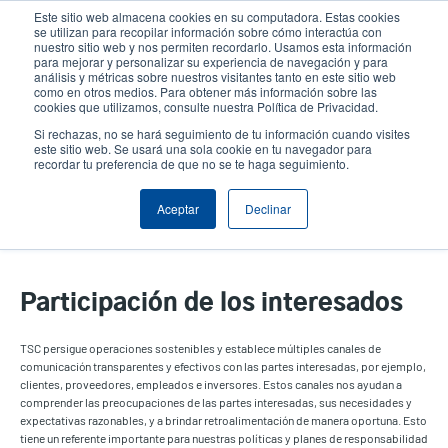
Pasar
Este sitio web almacena cookies en su computadora. Estas cookies
al
se utilizan para recopilar información sobre cómo interactúa con
contenido
nuestro sitio web y nos permiten recordarlo. Usamos esta información
User
User
para mejorar y personalizar su experiencia de navegación y para
principal
análisis y métricas sobre nuestros visitantes tanto en este sitio web
account
Anonym
Selector de productos
como en otros medios. Para obtener más información sobre las
Header
cookies que utilizamos, consulte nuestra Política de Privacidad.
menu
Comuníquese con Ventas
Si rechazas, no se hará seguimiento de tu información cuando visites
este sitio web. Se usará una sola cookie en tu navegador para
recordar tu preferencia de que no se te haga seguimiento.
Aceptar
Declinar
Participación de los Interesados
Participación de los interesados
TSC persigue operaciones sostenibles y establece múltiples canales de
comunicación transparentes y efectivos con las partes interesadas, por ejemplo,
clientes, proveedores, empleados e inversores. Estos canales nos ayudan a
comprender las preocupaciones de las partes interesadas, sus necesidades y
expectativas razonables, y a brindar retroalimentación de manera oportuna. Esto
tiene un referente importante para nuestras políticas y planes de responsabilidad