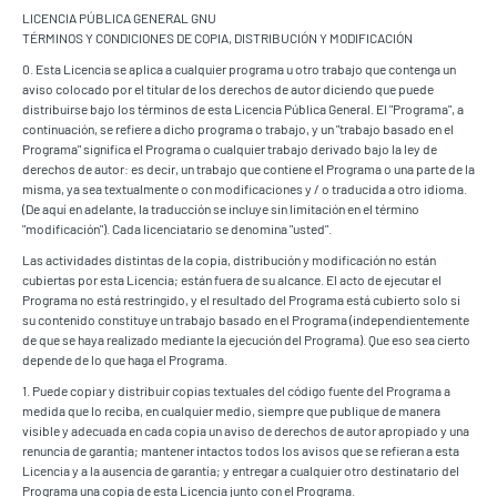
LICENCIA PÚBLICA GENERAL GNU
TÉRMINOS Y CONDICIONES DE COPIA, DISTRIBUCIÓN Y MODIFICACIÓN
0. Esta Licencia se aplica a cualquier programa u otro trabajo que contenga un
aviso colocado por el titular de los derechos de autor diciendo que puede
distribuirse bajo los términos de esta Licencia Pública General. El "Programa", a
continuación, se refiere a dicho programa o trabajo, y un "trabajo basado en el
Programa" significa el Programa o cualquier trabajo derivado bajo la ley de
derechos de autor: es decir, un trabajo que contiene el Programa o una parte de la
misma, ya sea textualmente o con modificaciones y / o traducida a otro idioma.
(De aquí en adelante, la traducción se incluye sin limitación en el término
"modificación"). Cada licenciatario se denomina "usted".
Las actividades distintas de la copia, distribución y modificación no están
cubiertas por esta Licencia; están fuera de su alcance. El acto de ejecutar el
Programa no está restringido, y el resultado del Programa está cubierto solo si
su contenido constituye un trabajo basado en el Programa (independientemente
de que se haya realizado mediante la ejecución del Programa). Que eso sea cierto
depende de lo que haga el Programa.
1. Puede copiar y distribuir copias textuales del código fuente del Programa a
medida que lo reciba, en cualquier medio, siempre que publique de manera
visible y adecuada en cada copia un aviso de derechos de autor apropiado y una
renuncia de garantía; mantener intactos todos los avisos que se refieran a esta
Licencia y a la ausencia de garantía; y entregar a cualquier otro destinatario del
Programa una copia de esta Licencia junto con el Programa.