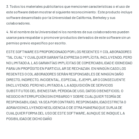
3. Todos los materiales publicitarios que mencionen características o el uso de
este software deben mostrar el siguiente reconocimiento: Este producto incluye
software desarrollado por la Universidad de California, Berkeley y sus
colaboradores.
4. Ni el nombre de la Universidad ni los nombres de sus colaboradores pueden
usarse para respaldar o promover productos derivados de este software sin un
permiso previo específico por escrito.
ESTE SOFTWARE ES PROPORCIONADO POR LOS REGENTES Y COLABORADORES
"TAL CUAL" Y CUALQUIER GARANTÍA EXPRESA O IMPLÍCITA, INCLUYENDO, PERO
NO LIMITADO A, LAS GARANTÍAS IMPLÍCITAS DE COMERCIABILIDAD E IDONEIDAD
PARA UN PROPÓSITO EN PARTICULAR SE RECHAZAN. EN NINGÚN CASO LOS
REGENTES O COLABORADORES SERÁN RESPONSABLES DE NINGÚN DAÑO
DIRECTO, INDIRECTO, INCIDENTAL, ESPECIAL, EJEMPLAR O CONSECUENTE
(INCLUYENDO, PERO NO LIMITADO A, LA ADQUISICIÓN DE SERVICIOS
SUBSTITUTOS DEL BIENESTAR; PÉRDIDA DE USO, DATOS O BENEFICIOS; O
NEGOCIO INTERRUPCIÓN) SIN EMBARGO Y SOBRE CUALQUIER TEORÍA DE
RESPONSABILIDAD, YA SEA POR CONTRATO, RESPONSABILIDAD ESTRICTA O
AGRAVIO (INCLUYENDO NEGLIGENCIA O DE OTRA MANERA) QUE SURJA DE
CUALQUIER FORMA DEL USO DE ESTE SOFTWARE, AUNQUE SE INDIQUE LA
POSIBILIDAD DE DICHO DAÑO