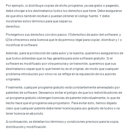
Por ejemplo, si distribuye copias de dicho programa, ya sea gratis o pagando,
debe otorgar a los destinatarios todos los derechos que tiene. Debe asegurarse
de que ellos también reciban o puedan obtener el código fuente. Y debe
mostrarles estos términos para que sepan su
derechos.
Protegemos sus derechos con dos pasos: (1) derechos de autor del software, y
(2) le ofrecemos esta licencia que le da permiso legal para copiar, distribuir y / o
modificar el software.
Además, para la protección de cada autor y la nuestra, queremos asegurarnos de
que todos entiendan que no hay garantía para este software gratuito. Si el
software es modificado por otra persona y se transmite, queremos que sus
destinatarios sepan que lo que tienen no es el original, de modo que cualquier
problema introducido por otros no se refleje en la reputación de los autores
originales.
Finalmente, cualquier programa gratuito está constantemente amenazado por
patentes de software. Deseamos evitar el peligro de que los redistribuidores de
un programa gratuito obtengan licencias de patente individualmente, lo que de
hecho hace que el programa sea propietario. Para evitar esto, hemos dejado
claro que cualquier patente debe tener licencia para uso gratuito de todos o no
tener licencia en absoluto.
A continuación, se detallan los términos y condiciones precisos para la copia,
distribución y modificación.