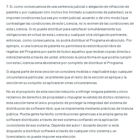
7. Si, como consecuencia de una sentencia judicial o alegación de infracción de
patente o por cualquier otro motivo (no limitado a cuestiones de patentes), se le
imponen condiciones (ya sea por orden judicial, acuerdo o de otro modo) que
contradigan las condiciones de este Licencia, no lo eximen de las condiciones de
esta Licencia. Si no puede distribuir para satisfacer simultáneamente sus
obligaciones en virtud de esta Licencia y cualquier otra obligación pertinente,
entonces, como consecuencia, no podrá distribuir el Programa en absoluto. Por
ejemplo, si una licencia de patente no permitiera la redistribución libre de
regalías del Programa por parte de todos aquellos que reciban copias directa o
indirectamente a través de usted, entonces la única forma en que podría cumplir
con esta Licencia sería abstenerse por completo de distribuir el Programa.
Si alguna parte de esta sección se considera inválida o inaplicable bajo cualquier
circunstancia particular, se pretende que el resto de la sección se aplique y la
sección en su conjunto se aplicará en otras circunstancias.
No es el propósito de esta sección inducirlo a infringir ninguna patente u otros
reclamos de derechos de propiedad o impugnar la validez de dichos reclamos;
esta sección tiene el único propósito de proteger la integridad del sistema de
distribución de software libre, que se implementa mediante prácticas de licencia
pública. Mucha gente ha hecho contribuciones generosas a la amplia gama de
software distribuido a través de ese sistema confiando en la aplicación
consistente de ese sistema; Depende del autor / donante decidir si está
dispuesto a distribuir software a través de cualquier otro sistema y un
licenciatario no puede imponer esa elección.