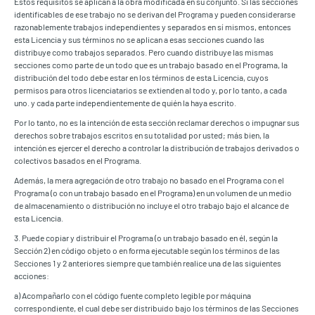
Estos requisitos se aplican a la obra modificada en su conjunto. Si las secciones
identificables de ese trabajo no se derivan del Programa y pueden considerarse
razonablemente trabajos independientes y separados en sí mismos, entonces
esta Licencia y sus términos no se aplican a esas secciones cuando las
distribuye como trabajos separados. Pero cuando distribuye las mismas
secciones como parte de un todo que es un trabajo basado en el Programa, la
distribución del todo debe estar en los términos de esta Licencia, cuyos
permisos para otros licenciatarios se extienden al todo y, por lo tanto, a cada
uno. y cada parte independientemente de quién la haya escrito.
Por lo tanto, no es la intención de esta sección reclamar derechos o impugnar sus
derechos sobre trabajos escritos en su totalidad por usted; más bien, la
intención es ejercer el derecho a controlar la distribución de trabajos derivados o
colectivos basados en el Programa.
Además, la mera agregación de otro trabajo no basado en el Programa con el
Programa (o con un trabajo basado en el Programa) en un volumen de un medio
de almacenamiento o distribución no incluye el otro trabajo bajo el alcance de
esta Licencia.
3. Puede copiar y distribuir el Programa (o un trabajo basado en él, según la
Sección 2) en código objeto o en forma ejecutable según los términos de las
Secciones 1 y 2 anteriores siempre que también realice una de las siguientes
acciones:
a) Acompañarlo con el código fuente completo legible por máquina
correspondiente, el cual debe ser distribuido bajo los términos de las Secciones