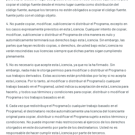
copiar el código fuente desde el mismo lugar cuenta como distribución del
código fuente, aunque los terceros no estén obligados a copiar el código fuente.
fuente junto con el código objeto.
4. No puede copiar, modificar, sublicenciar ni distribuir el Programa, excepto en
los casos expresamente previstos en esta Licencia. Cualquier intento de copiar,
modificar, sublicenciar o distribuir el Programa de otra manera es nulo y
automáticamente terminará sus derechos bajo esta Licencia. Sin embargo, las
partes que hayan recibido copias, o derechos, de usted bajo esta Licencia no
verán rescindidas sus licencias siempre que dichas partes sigan cumpliendo
plenamente.
5. No es necesario que acepte esta Licencia, ya que no la ha firmado. Sin
embargo, nada más le otorga permiso para modificar o distribuir el Programa o
sus trabajos derivados. Estas acciones están prohibidas por la ley si no acepta
esta Licencia. Por lo tanto, al modificar o distribuir el Programa (o cualquier
trabajo basado en el Programa), usted indica su aceptación de esta Licencia para
hacerlo, y todos sus términos y condiciones para copiar, distribuir o modificar el
Programa o los trabajos basados en él.
6. Cada vez que redistribuye el Programa (o cualquier trabajo basado en el
Programa), el destinatario recibe automáticamente una licencia del licenciante
original para copiar, distribuir o modificar el Programa sujeto a estos términos y
condiciones. No puede imponer más restricciones al ejercicio de los derechos
otorgados en este documento por parte de los destinatarios. Usted no es
responsable de hacer cumplir esta Licencia por parte de terceros.