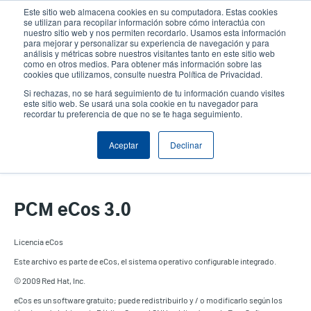
Pasar
Este sitio web almacena cookies en su computadora. Estas cookies
al
se utilizan para recopilar información sobre cómo interactúa con
contenido
nuestro sitio web y nos permiten recordarlo. Usamos esta información
User
User
para mejorar y personalizar su experiencia de navegación y para
principal
análisis y métricas sobre nuestros visitantes tanto en este sitio web
account
Anonym
Selector de productos
como en otros medios. Para obtener más información sobre las
Header
cookies que utilizamos, consulte nuestra Política de Privacidad.
menu
Comuníquese con Ventas
Si rechazas, no se hará seguimiento de tu información cuando visites
este sitio web. Se usará una sola cookie en tu navegador para
recordar tu preferencia de que no se te haga seguimiento.
Aceptar
Declinar
PCM eCos 3.0
PCM eCos 3.0
Licencia eCos
Este archivo es parte de eCos, el sistema operativo configurable integrado.
© 2009 Red Hat, Inc.
eCos es un software gratuito; puede redistribuirlo y / o modificarlo según los