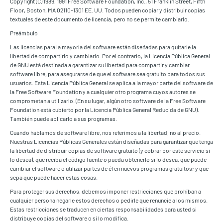
Copyright (C) 1989, 1991 Free Software Foundation, Inc., 51 Franklin Street, Fifth
Floor, Boston, MA 02110-1301 EE. UU. Todos pueden copiar y distribuir copias
textuales de este documento de licencia, pero no se permite cambiarlo.
Preámbulo
Las licencias para la mayoría del software están diseñadas para quitarle la
libertad de compartirlo y cambiarlo. Por el contrario, la Licencia Pública General
de GNU está destinada a garantizar su libertad para compartir y cambiar
software libre, para asegurarse de que el software sea gratuito para todos sus
usuarios. Esta Licencia Pública General se aplica a la mayor parte del software de
la Free Software Foundation y a cualquier otro programa cuyos autores se
comprometan a utilizarlo. (En su lugar, algún otro software de la Free Software
Foundation está cubierto por la Licencia Pública General Reducida de GNU).
También puede aplicarlo a sus programas.
Cuando hablamos de software libre, nos referimos a la libertad, no al precio.
Nuestras Licencias Públicas Generales están diseñadas para garantizar que tenga
la libertad de distribuir copias de software gratuito (y cobrar por este servicio si
lo desea), que reciba el código fuente o pueda obtenerlo si lo desea, que puede
cambiar el software o utilizar partes de él en nuevos programas gratuitos; y que
sepa que puede hacer estas cosas.
Para proteger sus derechos, debemos imponer restricciones que prohíban a
cualquier persona negarle estos derechos o pedirle que renuncie a los mismos.
Estas restricciones se traducen en ciertas responsabilidades para usted si
distribuye copias del software o si lo modifica.