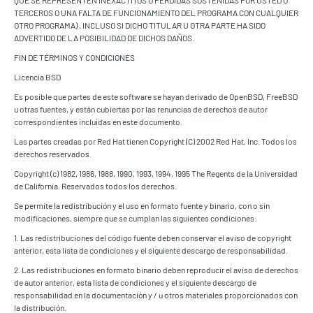
QUE SE REPRESENTEN INEXACTITOS O PÉRDIDAS SOSTENIDAS POR USTED O
TERCEROS O UNA FALTA DE FUNCIONAMIENTO DEL PROGRAMA CON CUALQUIER
OTRO PROGRAMA) , INCLUSO SI DICHO TITULAR U OTRA PARTE HA SIDO
ADVERTIDO DE LA POSIBILIDAD DE DICHOS DAÑOS.
FIN DE TÉRMINOS Y CONDICIONES
Licencia BSD
Es posible que partes de este software se hayan derivado de OpenBSD, FreeBSD
u otras fuentes, y están cubiertas por las renuncias de derechos de autor
correspondientes incluidas en este documento.
Las partes creadas por Red Hat tienen Copyright (C) 2002 Red Hat, Inc. Todos los
derechos reservados.
Copyright (c) 1982, 1986, 1988, 1990, 1993, 1994, 1995 The Regents de la Universidad
de California. Reservados todos los derechos.
Se permite la redistribución y el uso en formato fuente y binario, con o sin
modificaciones, siempre que se cumplan las siguientes condiciones:
1. Las redistribuciones del código fuente deben conservar el aviso de copyright
anterior, esta lista de condiciones y el siguiente descargo de responsabilidad.
2. Las redistribuciones en formato binario deben reproducir el aviso de derechos
de autor anterior, esta lista de condiciones y el siguiente descargo de
responsabilidad en la documentación y / u otros materiales proporcionados con
la distribución.