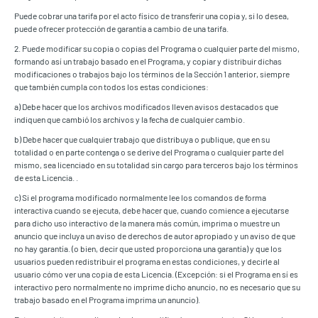
Puede cobrar una tarifa por el acto físico de transferir una copia y, si lo desea,
puede ofrecer protección de garantía a cambio de una tarifa.
2. Puede modificar su copia o copias del Programa o cualquier parte del mismo,
formando así un trabajo basado en el Programa, y copiar y distribuir dichas
modificaciones o trabajos bajo los términos de la Sección 1 anterior, siempre
que también cumpla con todos los estas condiciones:
a) Debe hacer que los archivos modificados lleven avisos destacados que
indiquen que cambió los archivos y la fecha de cualquier cambio.
b) Debe hacer que cualquier trabajo que distribuya o publique, que en su
totalidad o en parte contenga o se derive del Programa o cualquier parte del
mismo, sea licenciado en su totalidad sin cargo para terceros bajo los términos
de esta Licencia. .
c) Si el programa modificado normalmente lee los comandos de forma
interactiva cuando se ejecuta, debe hacer que, cuando comience a ejecutarse
para dicho uso interactivo de la manera más común, imprima o muestre un
anuncio que incluya un aviso de derechos de autor apropiado y un aviso de que
no hay garantía. (o bien, decir que usted proporciona una garantía) y que los
usuarios pueden redistribuir el programa en estas condiciones, y decirle al
usuario cómo ver una copia de esta Licencia. (Excepción: si el Programa en sí es
interactivo pero normalmente no imprime dicho anuncio, no es necesario que su
trabajo basado en el Programa imprima un anuncio).