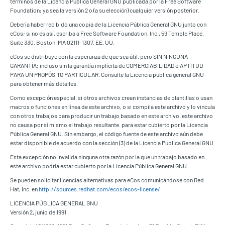
términos de la Licencia Pública General GNU publicada por la Free Software
Foundation; ya sea la versión 2 o (a su elección) cualquier versión posterior.
Debería haber recibido una copia de la Licencia Pública General GNU junto con
eCos; si no es así, escriba a Free Software Foundation, Inc., 59 Temple Place,
Suite 330, Boston, MA 02111-1307, EE. UU.
eCos se distribuye con la esperanza de que sea útil, pero SIN NINGUNA
GARANTÍA; incluso sin la garantía implícita de COMERCIABILIDAD o APTITUD
PARA UN PROPÓSITO PARTICULAR. Consulte la Licencia pública general GNU
para obtener más detalles.
Como excepción especial, si otros archivos crean instancias de plantillas o usan
macros o funciones en línea de este archivo, o si compila este archivo y lo vincula
con otros trabajos para producir un trabajo basado en este archivo, este archivo
no causa por sí mismo el trabajo resultante. para estar cubierto por la Licencia
Pública General GNU. Sin embargo, el código fuente de este archivo aún debe
estar disponible de acuerdo con la sección (3) de la Licencia Pública General GNU.
Esta excepción no invalida ninguna otra razón por la que un trabajo basado en
este archivo podría estar cubierto por la Licencia Pública General GNU.
Se pueden solicitar licencias alternativas para eCos comunicándose con Red
Hat, Inc. en
http://sources.redhat.com/ecos/ecos-license/
LICENCIA PÚBLICA GENERAL GNU
Versión 2, junio de 1991