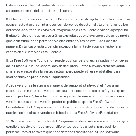
Esta sección está destinada a dejar completamente en claro lo que se cree que es
una consecuencia del resto de esta Licencia.
8. Si la distribución y / o el uso del Programa está restringido en ciertos países, ya
sea por patentes o por interfaces con derechos de autor, el titular original de los
derechos de autor que coloca el Programa bajo esta Licencia puede agregar una
limitación de distribución geográfica explícita que excluya esos países, de modo
que la distribución se permite sólo en o entre países no excluidos de esta
manera. En tal caso, esta Licencia incorpora la limitación como si estuviera
escrita en el cuerpo de esta Licencia.
9. La Free Software Foundation puede publicar versiones revisadas y / o nuevas
de la Licencia Pública General de vez en cuando. Estas nuevas versiones serán
similares en espíritu a la versión actual, pero pueden diferir en detalles para
abordar nuevos problemas o inquietudes.
A cada versión se le asigna un número de versión distintivo. Si el Programa
especifica un número de versión de esta Licencia que se aplica a él y "cualquier
versión posterior", tiene la opción de seguir los términos y condiciones de esa
versión o de cualquier versión posterior publicada por la Free Software
Foundation. Si el Programa no especifica un número de versión de esta Licencia,
puede elegir cualquier versión publicada por la Free Software Foundation.
10. Si desea incorporar partes del Programa en otros programas gratuitos cuyas
condiciones de distribución son diferentes, escriba al autor para pedirle
permiso. Para el software que tiene derechos de autor de la Free Software