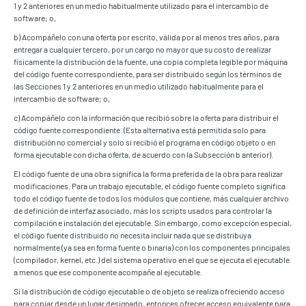
1 y 2 anteriores en un medio habitualmente utilizado para el intercambio de
software; o,
b) Acompáñelo con una oferta por escrito, válida por al menos tres años, para
entregar a cualquier tercero, por un cargo no mayor que su costo de realizar
físicamente la distribución de la fuente, una copia completa legible por máquina
del código fuente correspondiente, para ser distribuido según los términos de
las Secciones 1 y 2 anteriores en un medio utilizado habitualmente para el
intercambio de software; o,
c) Acompáñelo con la información que recibió sobre la oferta para distribuir el
código fuente correspondiente. (Esta alternativa está permitida solo para
distribución no comercial y solo si recibió el programa en código objeto o en
forma ejecutable con dicha oferta, de acuerdo con la Subsección b anterior).
El código fuente de una obra significa la forma preferida de la obra para realizar
modificaciones. Para un trabajo ejecutable, el código fuente completo significa
todo el código fuente de todos los módulos que contiene, más cualquier archivo
de definición de interfaz asociado, más los scripts usados para controlar la
compilación e instalación del ejecutable. Sin embargo, como excepción especial,
el código fuente distribuido no necesita incluir nada que se distribuya
normalmente (ya sea en forma fuente o binaria) con los componentes principales
(compilador, kernel, etc.) del sistema operativo en el que se ejecuta el ejecutable.
a menos que ese componente acompañe al ejecutable.
Si la distribución de código ejecutable o de objeto se realiza ofreciendo acceso
para copiar desde un lugar designado, entonces ofrecer acceso equivalente para