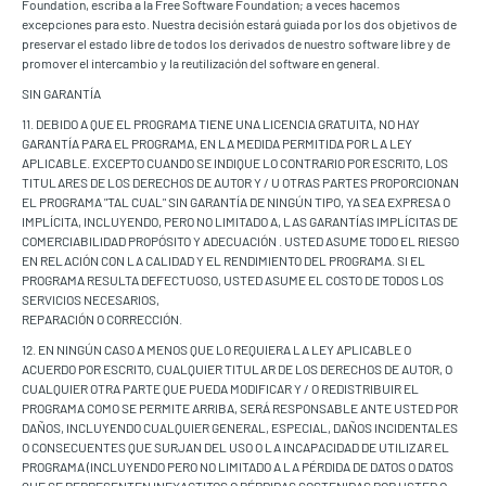
Foundation, escriba a la Free Software Foundation; a veces hacemos
excepciones para esto. Nuestra decisión estará guiada por los dos objetivos de
preservar el estado libre de todos los derivados de nuestro software libre y de
promover el intercambio y la reutilización del software en general.
SIN GARANTÍA
11. DEBIDO A QUE EL PROGRAMA TIENE UNA LICENCIA GRATUITA, NO HAY
GARANTÍA PARA EL PROGRAMA, EN LA MEDIDA PERMITIDA POR LA LEY
APLICABLE. EXCEPTO CUANDO SE INDIQUE LO CONTRARIO POR ESCRITO, LOS
TITULARES DE LOS DERECHOS DE AUTOR Y / U OTRAS PARTES PROPORCIONAN
EL PROGRAMA "TAL CUAL" SIN GARANTÍA DE NINGÚN TIPO, YA SEA EXPRESA O
IMPLÍCITA, INCLUYENDO, PERO NO LIMITADO A, LAS GARANTÍAS IMPLÍCITAS DE
COMERCIABILIDAD PROPÓSITO Y ADECUACIÓN . USTED ASUME TODO EL RIESGO
EN RELACIÓN CON LA CALIDAD Y EL RENDIMIENTO DEL PROGRAMA. SI EL
PROGRAMA RESULTA DEFECTUOSO, USTED ASUME EL COSTO DE TODOS LOS
SERVICIOS NECESARIOS,
REPARACIÓN O CORRECCIÓN.
12. EN NINGÚN CASO A MENOS QUE LO REQUIERA LA LEY APLICABLE O
ACUERDO POR ESCRITO, CUALQUIER TITULAR DE LOS DERECHOS DE AUTOR, O
CUALQUIER OTRA PARTE QUE PUEDA MODIFICAR Y / O REDISTRIBUIR EL
PROGRAMA COMO SE PERMITE ARRIBA, SERÁ RESPONSABLE ANTE USTED POR
DAÑOS, INCLUYENDO CUALQUIER GENERAL, ESPECIAL, DAÑOS INCIDENTALES
O CONSECUENTES QUE SURJAN DEL USO O LA INCAPACIDAD DE UTILIZAR EL
PROGRAMA (INCLUYENDO PERO NO LIMITADO A LA PÉRDIDA DE DATOS O DATOS