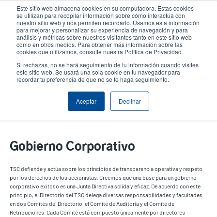
Pasar
Este sitio web almacena cookies en su computadora. Estas cookies
al
se utilizan para recopilar información sobre cómo interactúa con
contenido
nuestro sitio web y nos permiten recordarlo. Usamos esta información
User
User
para mejorar y personalizar su experiencia de navegación y para
principal
análisis y métricas sobre nuestros visitantes tanto en este sitio web
account
Anonym
Selector de productos
como en otros medios. Para obtener más información sobre las
Header
cookies que utilizamos, consulte nuestra Política de Privacidad.
menu
Comuníquese con Ventas
Si rechazas, no se hará seguimiento de tu información cuando visites
este sitio web. Se usará una sola cookie en tu navegador para
recordar tu preferencia de que no se te haga seguimiento.
Aceptar
Declinar
Gobierno Corporativo
Gobierno Corporativo
TSC defiende y actúa sobre los principios de transparencia operativa y respeto
por los derechos de los accionistas. Creemos que una base para un gobierno
corporativo exitoso es una Junta Directiva sólida y eficaz. De acuerdo con este
principio, el Directorio del TSC delega diversas responsabilidades y facultades
en dos Comités del Directorio, el Comité de Auditoría y el Comité de
Retribuciones. Cada Comité está compuesto únicamente por directores