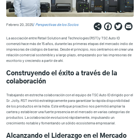
Share
Faceb
Twi
E
Febrero 20, 2025
Perspectivas de los Socios
La asociación entre Retail Solution and Technologies (RST) y TSC Auto ID
comenzó hace más de 15 años, durante las primeras etapas del mercado indio de
impresoras de códigos de barras. Desde el principio, nos centramos en crear una
relación comercial sostenible y a largo plazo, empezando por las impresoras de
escritorio y creciendo a partir de ahí.
Construyendo el éxito a través de la
colaboración
Trabajando en estrecha colaboración con el equipo de TSC Auto ID dirigido por el
Sr. Jolly, RST invirtió estratégicamente para garantizar la rápida disponibilidad
de los productos en la India. Este enfoque proactivo nos permitió ampliar la
cartera y establecer una fuerte presencia en el mercado en varias categorías de
productos. La colaboración evolucionó rápidamente, impulsando un
crecimiento notable y fomentando un sólido ecosistema empresarial.
Alcanzando el Liderazgo en el Mercado