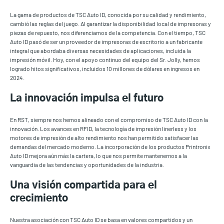
La gama de productos de TSC Auto ID, conocida por su calidad y rendimiento,
cambió las reglas del juego. Al garantizar la disponibilidad local de impresoras y
piezas de repuesto, nos diferenciamos de la competencia. Con el tiempo, TSC
Auto ID pasó de ser un proveedor de impresoras de escritorio a un fabricante
integral que abordaba diversas necesidades de aplicaciones, incluida la
impresión móvil. Hoy, con el apoyo continuo del equipo del Sr. Jolly, hemos
logrado hitos significativos, incluidos 10 millones de dólares en ingresos en
2024.
La innovación impulsa el futuro
En RST, siempre nos hemos alineado con el compromiso de TSC Auto ID con la
innovación. Los avances en RFID, la tecnología de impresión linerless y los
motores de impresión de alto rendimiento nos han permitido satisfacer las
demandas del mercado moderno. La incorporación de los productos Printronix
Auto ID mejora aún más la cartera, lo que nos permite mantenernos a la
vanguardia de las tendencias y oportunidades de la industria.
Una visión compartida para el
crecimiento
Nuestra asociación con TSC Auto ID se basa en valores compartidos y un