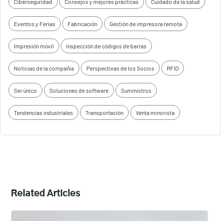
Ciberseguridad
Consejos y mejores prácticas
Cuidado de la salud
Eventos y Ferias
Fabricación
Gestión de impresora remota
Impresión móvil
Inspección de códigos de barras
Noticias de la compañía
Perspectivas de los Socios
RFID
Ser único
Soluciones de software
Suministros
Tendencias industriales
Transportación
Venta minorista
Related Articles