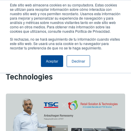
Pasar
Este sitio web almacena cookies en su computadora. Estas cookies
al
se utilizan para recopilar información sobre cómo interactúa con
contenido
nuestro sitio web y nos permiten recordarlo. Usamos esta información
User
User
para mejorar y personalizar su experiencia de navegación y para
principal
análisis y métricas sobre nuestros visitantes tanto en este sitio web
account
Anonym
Selector de productos
como en otros medios. Para obtener más información sobre las
Header
cookies que utilizamos, consulte nuestra Política de Privacidad.
menu
Comuníquese con Ventas
Si rechazas, no se hará seguimiento de tu información cuando visites
este sitio web. Se usará una sola cookie en tu navegador para
recordar tu preferencia de que no se te haga seguimiento.
15 años de colaboración y
Aceptar
Declinar
progreso con Retail Solution and
Technologies