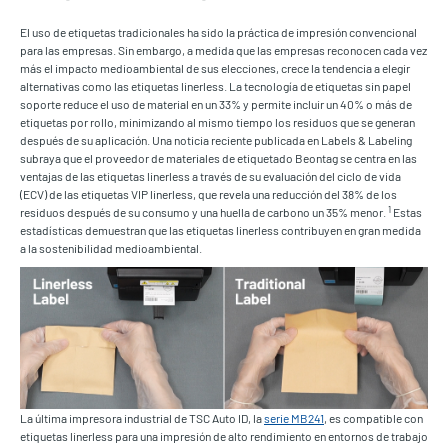
El uso de etiquetas tradicionales ha sido la práctica de impresión convencional
para las empresas. Sin embargo, a medida que las empresas reconocen cada vez
más el impacto medioambiental de sus elecciones, crece la tendencia a elegir
alternativas como las etiquetas linerless. La tecnología de etiquetas sin papel
soporte reduce el uso de material en un 33% y permite incluir un 40% o más de
etiquetas por rollo, minimizando al mismo tiempo los residuos que se generan
después de su aplicación. Una noticia reciente publicada en Labels & Labeling
subraya que el proveedor de materiales de etiquetado Beontag se centra en las
ventajas de las etiquetas linerless a través de su evaluación del ciclo de vida
(ECV) de las etiquetas VIP linerless, que revela una reducción del 38% de los
1
residuos después de su consumo y una huella de carbono un 35% menor.
Estas
estadísticas demuestran que las etiquetas linerless contribuyen en gran medida
a la sostenibilidad medioambiental.
La última impresora industrial de TSC Auto ID, la
serie MB241
, es compatible con
etiquetas linerless para una impresión de alto rendimiento en entornos de trabajo