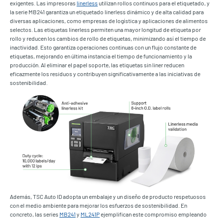
exigentes. Las impresoras
linerless
utilizan rollos continuos para el etiquetado, y
la serie MB241 garantiza un etiquetado linerless dinámico y de alta calidad para
diversas aplicaciones, como empresas de logística y aplicaciones de alimentos
selectos. Las etiquetas linerless permiten una mayor longitud de etiqueta por
rollo y reducen los cambios de rollo de etiquetas, minimizando así el tiempo de
inactividad. Esto garantiza operaciones continuas con un flujo constante de
etiquetas, mejorando en última instancia el tiempo de funcionamiento y la
producción. Al eliminar el papel soporte, las etiquetas sin liner reducen
eficazmente los residuos y contribuyen significativamente a las iniciativas de
sostenibilidad.
Además, TSC Auto ID adopta un embalaje y un diseño de producto respetuosos
con el medio ambiente para mejorar los esfuerzos de sostenibilidad. En
concreto, las series
MB241
y
ML241P
ejemplifican este compromiso empleando