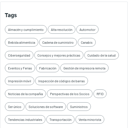
Tags
Almacén y cumplimiento
Alta resolución
Automotor
Bebida alimenticia
Cadena de suministro
Canabis
Ciberseguridad
Consejos y mejores prácticas
Cuidado de la salud
Eventos y Ferias
Fabricación
Gestión de impresora remota
Impresión móvil
Inspección de códigos de barras
Noticias de la compañía
Perspectivas de los Socios
RFID
Ser único
Soluciones de software
Suministros
Tendencias industriales
Transportación
Venta minorista