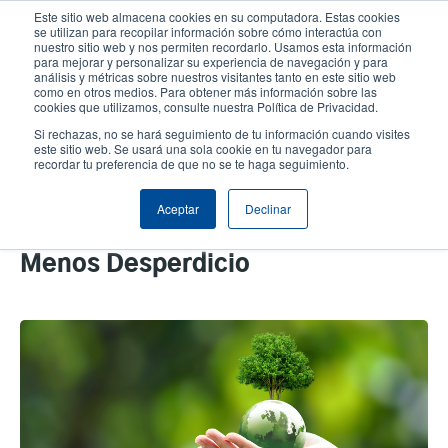
Pasar
Este sitio web almacena cookies en su computadora. Estas cookies
al
se utilizan para recopilar información sobre cómo interactúa con
contenido
nuestro sitio web y nos permiten recordarlo. Usamos esta información
User
User
para mejorar y personalizar su experiencia de navegación y para
principal
análisis y métricas sobre nuestros visitantes tanto en este sitio web
account
Anonym
Selector de productos
como en otros medios. Para obtener más información sobre las
Header
cookies que utilizamos, consulte nuestra Política de Privacidad.
menu
Comuníquese con Ventas
Si rechazas, no se hará seguimiento de tu información cuando visites
este sitio web. Se usará una sola cookie en tu navegador para
recordar tu preferencia de que no se te haga seguimiento.
Impulsando un Futuro Sostenible:
Aceptar
Declinar
Impresión Eco-Consciente con
Menos Desperdicio