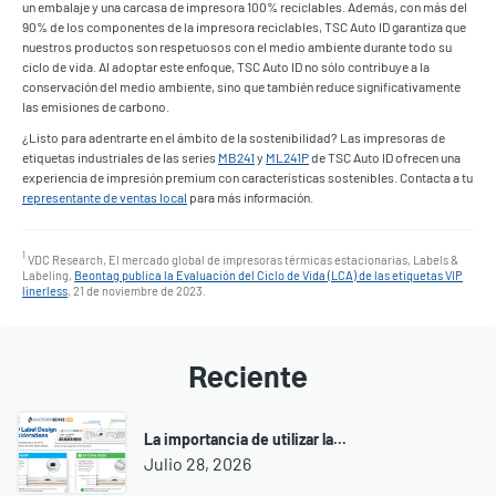
un embalaje y una carcasa de impresora 100% reciclables. Además, con más del
90% de los componentes de la impresora reciclables, TSC Auto ID garantiza que
nuestros productos son respetuosos con el medio ambiente durante todo su
ciclo de vida. Al adoptar este enfoque, TSC Auto ID no sólo contribuye a la
conservación del medio ambiente, sino que también reduce significativamente
las emisiones de carbono.
¿Listo para adentrarte en el ámbito de la sostenibilidad? Las impresoras de
etiquetas industriales de las series
MB241
y
ML241P
de TSC Auto ID ofrecen una
experiencia de impresión premium con características sostenibles. Contacta a tu
representante de ventas local
para más información.
1
VDC Research, El mercado global de impresoras térmicas estacionarias, Labels &
Labeling,
Beontag publica la Evaluación del Ciclo de Vida (LCA) de las etiquetas VIP
linerless
, 21 de noviembre de 2023.
Reciente
La importancia de utilizar la...
Julio 28, 2026