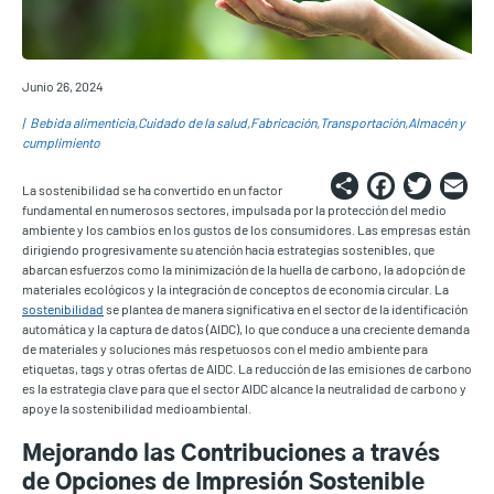
Junio 26, 2024
Bebida alimenticia
Cuidado de la salud
Fabricación
Transportación
Almacén y
cumplimiento
Share
Faceb
Twi
E
La sostenibilidad se ha convertido en un factor
fundamental en numerosos sectores, impulsada por la protección del medio
ambiente y los cambios en los gustos de los consumidores. Las empresas están
dirigiendo progresivamente su atención hacia estrategias sostenibles, que
abarcan esfuerzos como la minimización de la huella de carbono, la adopción de
materiales ecológicos y la integración de conceptos de economía circular. La
sostenibilidad
se plantea de manera significativa en el sector de la identificación
automática y la captura de datos (AIDC), lo que conduce a una creciente demanda
de materiales y soluciones más respetuosos con el medio ambiente para
etiquetas, tags y otras ofertas de AIDC. La reducción de las emisiones de carbono
es la estrategia clave para que el sector AIDC alcance la neutralidad de carbono y
apoye la sostenibilidad medioambiental.
Mejorando las Contribuciones a través
de Opciones de Impresión Sostenible