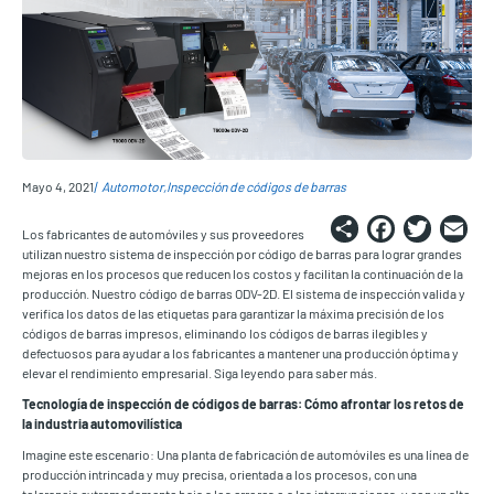
Mayo 4, 2021
Automotor
Inspección de códigos de barras
Share
Faceb
Twi
E
Los fabricantes de automóviles y sus proveedores
utilizan nuestro sistema de inspección por código de barras para lograr grandes
mejoras en los procesos que reducen los costos y facilitan la continuación de la
producción. Nuestro código de barras ODV-2D. El sistema de inspección valida y
verifica los datos de las etiquetas para garantizar la máxima precisión de los
códigos de barras impresos, eliminando los códigos de barras ilegibles y
defectuosos para ayudar a los fabricantes a mantener una producción óptima y
elevar el rendimiento empresarial. Siga leyendo para saber más.
Tecnología de inspección de códigos de barras: Cómo afrontar los retos de
la industria automovilística
Imagine este escenario: Una planta de fabricación de automóviles es una línea de
producción intrincada y muy precisa, orientada a los procesos, con una
tolerancia extremadamente baja a los errores o a las interrupciones, y con un alto