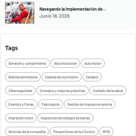
Navegando la Implementación de...
Junio 18, 2026
Tags
Almacén y cumplimiento
Alta resolución
Automotor
Bebida alimenticia
Cadena de suministro
Canabis
Ciberseguridad
Consejos y mejores prácticas
Cuidado de la salud
Eventos y Ferias
Fabricación
Gestión de impresora remota
Impresión móvil
Inspección de códigos de barras
Noticias de la compañía
Perspectivas de los Socios
RFID