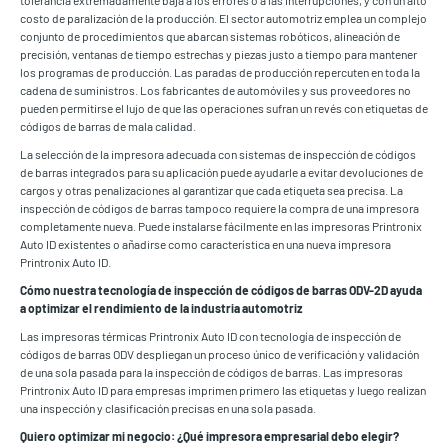
costo de paralización de la producción. El sector automotriz emplea un complejo
conjunto de procedimientos que abarcan sistemas robóticos, alineación de
precisión, ventanas de tiempo estrechas y piezas justo a tiempo para mantener
los programas de producción. Las paradas de producción repercuten en toda la
cadena de suministros. Los fabricantes de automóviles y sus proveedores no
pueden permitirse el lujo de que las operaciones sufran un revés con etiquetas de
códigos de barras de mala calidad.
La selección de la impresora adecuada con sistemas de inspección de códigos
de barras integrados para su aplicación puede ayudarle a evitar devoluciones de
cargos y otras penalizaciones al garantizar que cada etiqueta sea precisa. La
inspección de códigos de barras tampoco requiere la compra de una impresora
completamente nueva. Puede instalarse fácilmente en las impresoras Printronix
Auto ID existentes o añadirse como característica en una nueva impresora
Printronix Auto ID.
Cómo nuestra tecnología de inspección de códigos de barras ODV-2D ayuda
a optimizar el rendimiento de la industria automotriz
Las impresoras térmicas Printronix Auto ID con tecnología de inspección de
códigos de barras ODV despliegan un proceso único de verificación y validación
de una sola pasada para la inspección de códigos de barras. Las impresoras
Printronix Auto ID para empresas imprimen primero las etiquetas y luego realizan
una inspección y clasificación precisas en una sola pasada.
Quiero optimizar mi negocio: ¿Qué impresora empresarial debo elegir?