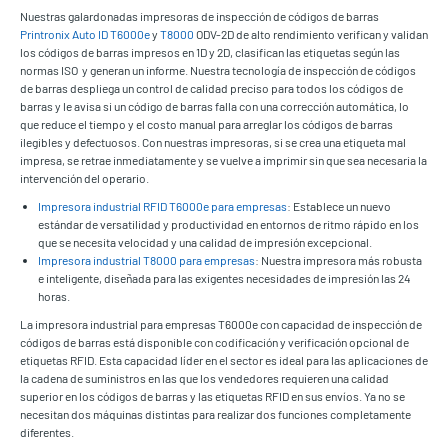
Nuestras galardonadas impresoras de inspección de códigos de barras
Printronix Auto ID T6000e
y
T8000
ODV-2D de alto rendimiento verifican y validan
los códigos de barras impresos en 1D y 2D, clasifican las etiquetas según las
normas ISO y generan un informe. Nuestra tecnología de inspección de códigos
de barras despliega un control de calidad preciso para todos los códigos de
barras y le avisa si un código de barras falla con una corrección automática, lo
que reduce el tiempo y el costo manual para arreglar los códigos de barras
ilegibles y defectuosos. Con nuestras impresoras, si se crea una etiqueta mal
impresa, se retrae inmediatamente y se vuelve a imprimir sin que sea necesaria la
intervención del operario.
Impresora industrial RFID T6000e para empresas
: Establece un nuevo
estándar de versatilidad y productividad en entornos de ritmo rápido en los
que se necesita velocidad y una calidad de impresión excepcional.
Impresora industrial T8000 para empresas
: Nuestra impresora más robusta
e inteligente, diseñada para las exigentes necesidades de impresión las 24
horas.
La impresora industrial para empresas T6000e con capacidad de inspección de
códigos de barras está disponible con codificación y verificación opcional de
etiquetas RFID. Esta capacidad líder en el sector es ideal para las aplicaciones de
la cadena de suministros en las que los vendedores requieren una calidad
superior en los códigos de barras y las etiquetas RFID en sus envíos. Ya no se
necesitan dos máquinas distintas para realizar dos funciones completamente
diferentes.