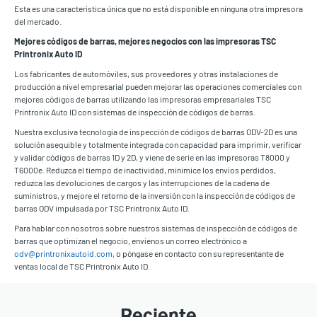
Esta es una característica única que no está disponible en ninguna otra impresora
del mercado.
Mejores códigos de barras, mejores negocios con las impresoras TSC
Printronix Auto ID
Los fabricantes de automóviles, sus proveedores y otras instalaciones de
producción a nivel empresarial pueden mejorar las operaciones comerciales con
mejores códigos de barras utilizando las impresoras empresariales TSC
Printronix Auto ID con sistemas de inspección de códigos de barras.
Nuestra exclusiva tecnología de inspección de códigos de barras ODV-2D es una
solución asequible y totalmente integrada con capacidad para imprimir, verificar
y validar códigos de barras 1D y 2D, y viene de serie en las impresoras T8000 y
T6000e. Reduzca el tiempo de inactividad, minimice los envíos perdidos,
reduzca las devoluciones de cargos y las interrupciones de la cadena de
suministros, y mejore el retorno de la inversión con la inspección de códigos de
barras ODV impulsada por TSC Printronix Auto ID.
Para hablar con nosotros sobre nuestros sistemas de inspección de códigos de
barras que optimizan el negocio, envíenos un correo electrónico a
odv@printronixautoid.com
, o póngase en contacto con su representante de
ventas local de TSC Printronix Auto ID.
Reciente