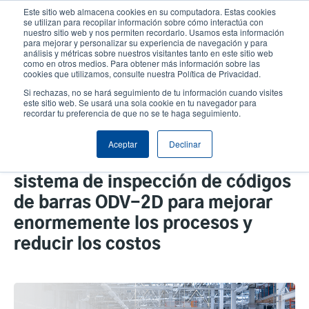
Pasar
Este sitio web almacena cookies en su computadora. Estas cookies
al
se utilizan para recopilar información sobre cómo interactúa con
contenido
nuestro sitio web y nos permiten recordarlo. Usamos esta información
User
User
para mejorar y personalizar su experiencia de navegación y para
principal
análisis y métricas sobre nuestros visitantes tanto en este sitio web
account
Anonym
Selector de productos
como en otros medios. Para obtener más información sobre las
Header
cookies que utilizamos, consulte nuestra Política de Privacidad.
menu
Comuníquese con Ventas
Si rechazas, no se hará seguimiento de tu información cuando visites
este sitio web. Se usará una sola cookie en tu navegador para
recordar tu preferencia de que no se te haga seguimiento.
Los fabricantes y vendedores de
Aceptar
Declinar
automóviles utilizan nuestro
sistema de inspección de códigos
de barras ODV-2D para mejorar
enormemente los procesos y
reducir los costos