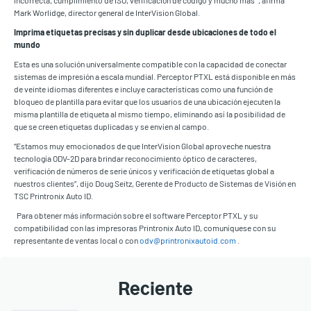
incorrecta, cumplimiento de ISO, verificación de código y mucho más ”, afirma
Mark Worlidge, director general de InterVision Global.
Imprima etiquetas precisas y sin duplicar desde ubicaciones de todo el
mundo
Esta es una solución universalmente compatible con la capacidad de conectar
sistemas de impresión a escala mundial. Perceptor PTXL está disponible en más
de veinte idiomas diferentes e incluye características como una función de
bloqueo de plantilla para evitar que los usuarios de una ubicación ejecuten la
misma plantilla de etiqueta al mismo tiempo, eliminando así la posibilidad de
que se creen etiquetas duplicadas y se envíen al campo.
“Estamos muy emocionados de que InterVision Global aproveche nuestra
tecnología ODV-2D para brindar reconocimiento óptico de caracteres,
verificación de números de serie únicos y verificación de etiquetas global a
nuestros clientes”, dijo Doug Seitz, Gerente de Producto de Sistemas de Visión en
TSC Printronix Auto ID.
Para obtener más información sobre el software Perceptor PTXL y su
compatibilidad con las impresoras Printronix Auto ID, comuníquese con su
representante de ventas local o con
odv@printronixautoid.com
.
Reciente