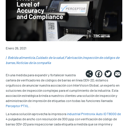
Enero 26, 2021
Bebida alimenticia
Cuidado de la salud
Fabricación
Inspección de códigos de
barras
Noticias de la compañía
Share
Faceb
Twi
E
En una medida para expandir y fortalecer nuestra
cartera de verificadores de códigos de barras en línea ODV-2D, estamos
orgullosos de anunciar nuestra asociación con InterVision Global, un experto en
soluciones de inspección complejas para el cumplimiento de la industria. Esta
asociación estratégica brinda a nuestros clientes una solución de inspección y
administración de impresión de etiquetas con todas las funciones llamada
Perceptor PTXL
.
La nueva solución aprovecha la impresora
industrial Printronix Auto ID T8000 de
4 pulgadas de ancho con resolución de 300 ppp con verificación de código de
barras ODV-2D para inspeccionar cada etiqueta a medida que se imprime y