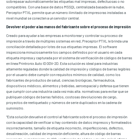
sobrepasar automáticamente las etiquetas mal impresas, defectuosas o no
compatibles. Con una base de datos MSSQL centralizada basada en la nube,
Perceptor PTXL permite que un número ilimitado de impresoras instaladas a
nivel mundial se conecten a un servidor central.
Devolver el poder a las manos del fabricante sobre el proceso de impresión
Creado para ayudar a las empresas a monitorear y controlar su proceso de
impresión a través de múltiples sistemas en red, Preceptor PTXL le brinda una
conciliación detallada por lotes de sus etiquetas impresas. El software
inspecciona minuciosamente los campos definidos por el usuario en cada
etiqueta impresa y capturada por el sistema de verificación de códigos de barras
en línea Printronix Auto ID ODV-2D. Esta solución es ideal para industrias
altamente reguladas donde la calidad de impresión y códigos de barras legibles
por el usuario debe cumplir con requisitos mínimos de calidad, como los
fabricantes de productos de salud, ciencias biológicas, farmacéutica,
dispositivos médicos, alimentos y bebidas, aeroespacial y defensa que tienen
que cumplir con una industria cada vez más alta. normativas para evitar que se
publiquen códigos de barras fallidos, costosas devoluciones de cargo,
proyectos de reetiquetado y números de serie duplicados en la cadena de
suministro.
“Esta solución devuelve el control al fabricante sobre el proceso de impresión
con la capacidad de verificar si hay contenido de datos impresos y formateados
incorrectamente, tamaño de etiqueta incorrecto, imperfecciones, defectos,
desalineación, calidad de impresión deficiente, altura de código de barras