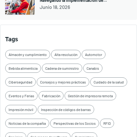
Navegando la Implementación de...
Junio 18, 2026
Tags
Almacén y cumplimiento
Alta resolución
Automotor
Bebida alimenticia
Cadena de suministro
Canabis
Ciberseguridad
Consejos y mejores prácticas
Cuidado de la salud
Eventos y Ferias
Fabricación
Gestión de impresora remota
Impresión móvil
Inspección de códigos de barras
Noticias de la compañía
Perspectivas de los Socios
RFID