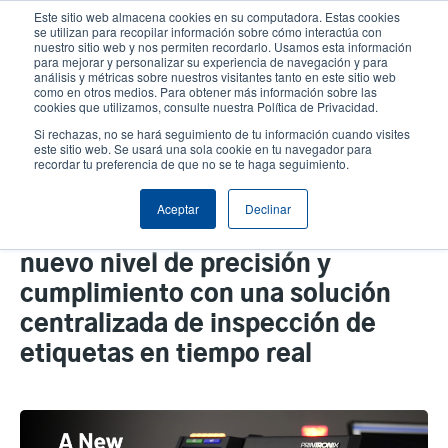
Pasar
Este sitio web almacena cookies en su computadora. Estas cookies
al
se utilizan para recopilar información sobre cómo interactúa con
contenido
nuestro sitio web y nos permiten recordarlo. Usamos esta información
User
User
para mejorar y personalizar su experiencia de navegación y para
principal
análisis y métricas sobre nuestros visitantes tanto en este sitio web
account
Anonym
Selector de productos
como en otros medios. Para obtener más información sobre las
Header
cookies que utilizamos, consulte nuestra Política de Privacidad.
menu
Comuníquese con Ventas
Si rechazas, no se hará seguimiento de tu información cuando visites
este sitio web. Se usará una sola cookie en tu navegador para
recordar tu preferencia de que no se te haga seguimiento.
Nuestra asociación con
Aceptar
Declinar
InterVision Global le brinda un
nuevo nivel de precisión y
cumplimiento con una solución
centralizada de inspección de
etiquetas en tiempo real