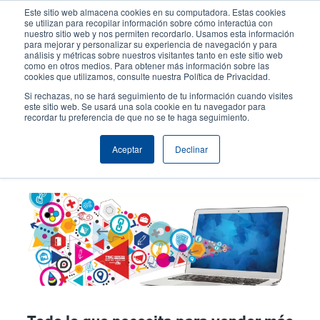
Pasar
Este sitio web almacena cookies en su computadora. Estas cookies
al
se utilizan para recopilar información sobre cómo interactúa con
contenido
nuestro sitio web y nos permiten recordarlo. Usamos esta información
User
User
para mejorar y personalizar su experiencia de navegación y para
principal
análisis y métricas sobre nuestros visitantes tanto en este sitio web
account
Anonym
Selector de productos
como en otros medios. Para obtener más información sobre las
Header
cookies que utilizamos, consulte nuestra Política de Privacidad.
menu
Comuníquese con Ventas
Si rechazas, no se hará seguimiento de tu información cuando visites
este sitio web. Se usará una sola cookie en tu navegador para
recordar tu preferencia de que no se te haga seguimiento.
Herramientas de marketing
Aceptar
Declinar
personalizadas