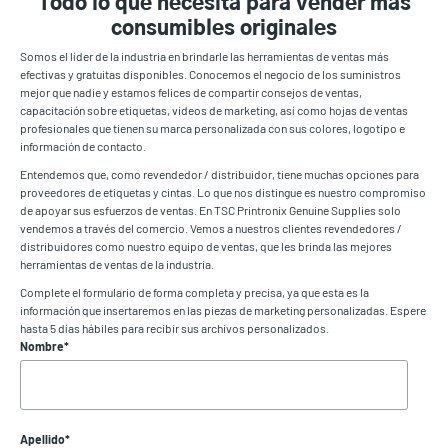
Todo lo que necesita para vender más
consumibles originales
Somos el líder de la industria en brindarle las herramientas de ventas más
efectivas y gratuitas disponibles. Conocemos el negocio de los suministros
mejor que nadie y estamos felices de compartir consejos de ventas,
capacitación sobre etiquetas, videos de marketing, así como hojas de ventas
profesionales que tienen su marca personalizada con sus colores, logotipo e
información de contacto.
Entendemos que, como revendedor / distribuidor, tiene muchas opciones para
proveedores de etiquetas y cintas. Lo que nos distingue es nuestro compromiso
de apoyar sus esfuerzos de ventas. En TSC Printronix Genuine Supplies solo
vendemos a través del comercio. Vemos a nuestros clientes revendedores /
distribuidores como nuestro equipo de ventas, que les brinda las mejores
herramientas de ventas de la industria.
Complete el formulario de forma completa y precisa, ya que esta es la
información que insertaremos en las piezas de marketing personalizadas. Espere
hasta 5 días hábiles para recibir sus archivos personalizados.
Nombre
*
Apellido
*