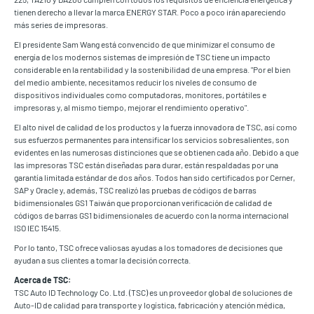
tienen derecho a llevar la marca ENERGY STAR. Poco a poco irán apareciendo
más series de impresoras.
El presidente Sam Wang está convencido de que minimizar el consumo de
energía de los modernos sistemas de impresión de TSC tiene un impacto
considerable en la rentabilidad y la sostenibilidad de una empresa. "Por el bien
del medio ambiente, necesitamos reducir los niveles de consumo de
dispositivos individuales como computadoras, monitores, portátiles e
impresoras y, al mismo tiempo, mejorar el rendimiento operativo".
El alto nivel de calidad de los productos y la fuerza innovadora de TSC, así como
sus esfuerzos permanentes para intensificar los servicios sobresalientes, son
evidentes en las numerosas distinciones que se obtienen cada año. Debido a que
las impresoras TSC están diseñadas para durar, están respaldadas por una
garantía limitada estándar de dos años. Todos han sido certificados por Cerner,
SAP y Oracle y, además, TSC realizó las pruebas de códigos de barras
bidimensionales GS1 Taiwán que proporcionan verificación de calidad de
códigos de barras GS1 bidimensionales de acuerdo con la norma internacional
ISO IEC 15415.
Por lo tanto, TSC ofrece valiosas ayudas a los tomadores de decisiones que
ayudan a sus clientes a tomar la decisión correcta.
Acerca de TSC:
TSC Auto ID Technology Co. Ltd. (TSC) es un proveedor global de soluciones de
Auto-ID de calidad para transporte y logística, fabricación y atención médica,