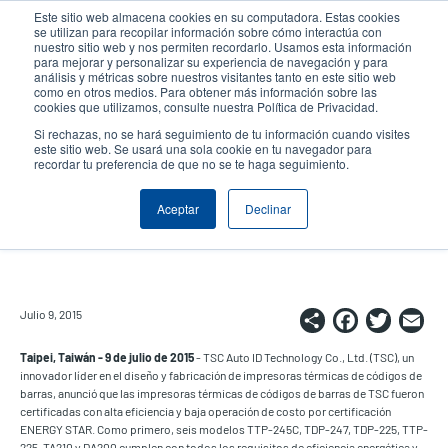
Pasar
Este sitio web almacena cookies en su computadora. Estas cookies
al
se utilizan para recopilar información sobre cómo interactúa con
contenido
nuestro sitio web y nos permiten recordarlo. Usamos esta información
User
User
para mejorar y personalizar su experiencia de navegación y para
principal
análisis y métricas sobre nuestros visitantes tanto en este sitio web
account
Anonym
Selector de productos
como en otros medios. Para obtener más información sobre las
Header
cookies que utilizamos, consulte nuestra Política de Privacidad.
menu
Comuníquese con Ventas
Si rechazas, no se hará seguimiento de tu información cuando visites
este sitio web. Se usará una sola cookie en tu navegador para
recordar tu preferencia de que no se te haga seguimiento.
Certificación ENERGY STAR®
Aceptar
Declinar
para impresoras TSC
Share
Faceb
Twi
E
Julio 9, 2015
Taipei, Taiwán - 9 de julio de 2015
- TSC Auto ID Technology Co., Ltd. (TSC), un
innovador líder en el diseño y fabricación de impresoras térmicas de códigos de
barras, anunció que las impresoras térmicas de códigos de barras de TSC fueron
certificadas con alta eficiencia y baja operación de costo por certificación
ENERGY STAR. Como primero, seis modelos TTP-245C, TDP-247, TDP-225, TTP-
225, TA210 y DA200 cumplen con todos los requisitos de eficiencia energética y