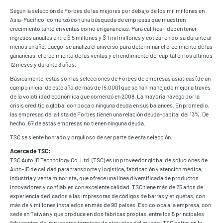
Según la selección de Forbes de las mejores por debajo de los mil millones en
Asia-Pacífico, comenzó con una búsqueda de empresas que muestren
crecimiento tanto en ventas como en ganancias. Para calificar, deben tener
ingresos anuales entre $ 5 millones y $ 1 mil millones y cotizar en bolsa durante al
menos un año. Luego, se analiza el universo para determinar el crecimiento de las
ganancias, el crecimiento de las ventas y el rendimiento del capital en los últimos
12 meses y durante 3 años.
Básicamente, estas son las selecciones de Forbes de empresas asiáticas (de un
campo inicial de este año de más de 15.000) que se han manejado mejor a través
de la volatilidad económica que comenzó en 2008. La mayoría navegó por la
crisis crediticia global con poca o ninguna deuda en sus balances. En promedio,
las empresas de la lista de Forbes tienen una relación deuda-capital del 13%. De
hecho, 67 de estas empresas no tienen ninguna deuda.
TSC se siente honrado y orgulloso de ser parte de esta selección.
Acerca de TSC:
TSC Auto ID Technology Co. Ltd. (TSC) es un proveedor global de soluciones de
Auto-ID de calidad para transporte y logística, fabricación y atención médica,
industria y venta minorista, que ofrece una línea diversificada de productos
innovadores y confiables con excelente calidad. TSC tiene más de 25 años de
experiencia dedicados a las impresoras de códigos de barras y etiquetas, con
más de 4 millones instalados en más de 90 países. Eso coloca a la empresa, con
sede en Taiwán y que produce en dos fábricas propias, entre los 5 principales
fabricantes de impresoras térmicas de etiquetas del mundo. TSC cotiza en la