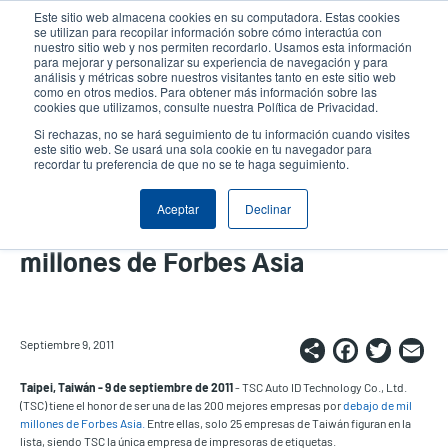
Pasar
Este sitio web almacena cookies en su computadora. Estas cookies
al
se utilizan para recopilar información sobre cómo interactúa con
contenido
nuestro sitio web y nos permiten recordarlo. Usamos esta información
User
User
para mejorar y personalizar su experiencia de navegación y para
principal
análisis y métricas sobre nuestros visitantes tanto en este sitio web
account
Anonym
Selector de productos
como en otros medios. Para obtener más información sobre las
Header
cookies que utilizamos, consulte nuestra Política de Privacidad.
menu
Comuníquese con Ventas
Si rechazas, no se hará seguimiento de tu información cuando visites
este sitio web. Se usará una sola cookie en tu navegador para
recordar tu preferencia de que no se te haga seguimiento.
TSC es seleccionada como una de
Aceptar
Declinar
las 200 mejores por debajo de mil
millones de Forbes Asia
Share
Faceb
Twi
E
Septiembre 9, 2011
Taipei, Taiwán - 9 de septiembre de 2011
- TSC Auto ID Technology Co., Ltd.
(TSC) tiene el honor de ser una de las 200 mejores empresas por
debajo de mil
millones de Forbes Asia.
Entre ellas, solo 25 empresas de Taiwán figuran en la
lista, siendo TSC la única empresa de impresoras de etiquetas.