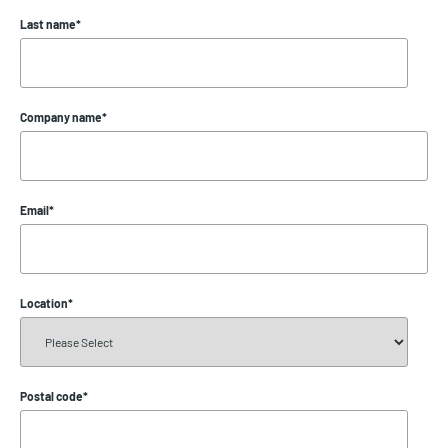
Last name
*
Company name
*
Email
*
Location
*
Postal code
*