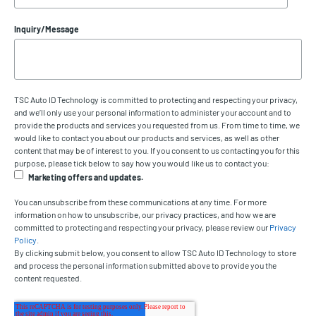
Inquiry/Message
TSC Auto ID Technology is committed to protecting and respecting your privacy,
and we’ll only use your personal information to administer your account and to
provide the products and services you requested from us. From time to time, we
would like to contact you about our products and services, as well as other
content that may be of interest to you. If you consent to us contacting you for this
purpose, please tick below to say how you would like us to contact you:
Marketing offers and updates.
You can unsubscribe from these communications at any time. For more
information on how to unsubscribe, our privacy practices, and how we are
committed to protecting and respecting your privacy, please review our
Privacy
Policy
.
By clicking submit below, you consent to allow TSC Auto ID Technology to store
and process the personal information submitted above to provide you the
content requested.