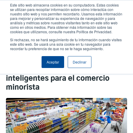
Pasar
Este sitio web almacena cookies en su computadora. Estas cookies
al
se utilizan para recopilar información sobre cómo interactúa con
contenido
nuestro sitio web y nos permiten recordarlo. Usamos esta información
para mejorar y personalizar su experiencia de navegación y para
User
User
principal
análisis y métricas sobre nuestros visitantes tanto en este sitio web
Selector de productos
como en otros medios. Para obtener más información sobre las
Header
account
Anonym
cookies que utilizamos, consulte nuestra Política de Privacidad.
Comuníquese con Ventas
Si rechazas, no se hará seguimiento de tu información cuando visites
menu
este sitio web. Se usará una sola cookie en tu navegador para
recordar tu preferencia de que no se te haga seguimiento.
Optimice las operaciones de su
Aceptar
Declinar
tienda con tecnologías
inteligentes para el comercio
minorista