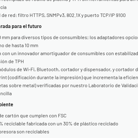
ncia
de red: filtro HTTPS, SNMPv3, 802.1X y puerto TCP/IP 9100
rada para el futuro
20 mm para diversos tipos de consumibles; los adaptadores opci
ho de hasta 10 mm
ón con un innovador amortiguador de consumibles con estabilizad
esión de TPH
ódulos de Wi-Fi, Bluetooth, cortador y dispensador, y cortador d
nt (codificación durante la impresión) que incrementa la eficien
etas sobre metal) verificadas por nuestro Laboratorio de Validaci
ncilla
biente
 de cartón que cumplen con FSC
% reciclable fabricada con un 30% de plástico reciclado
resora son reciclables