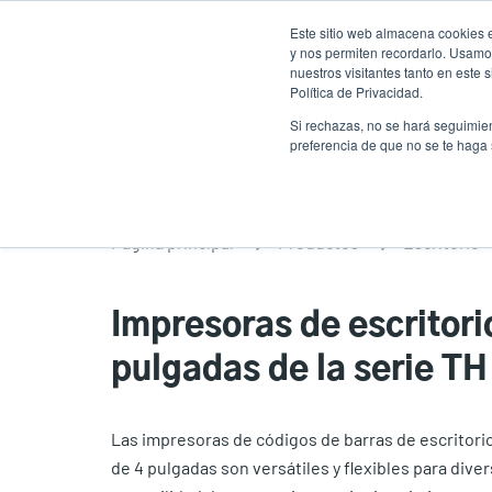
Pasar
Este sitio web almacena cookies e
al
y nos permiten recordarlo. Usamos
contenido
nuestros visitantes tanto en este
Política de Privacidad.
principal
Productos
Solucion
Si rechazas, no se hará seguimien
preferencia de que no se te haga
Página principal
Productos
Escritorio
Impresoras de escritori
pulgadas de la serie TH
Las impresoras de códigos de barras de escritorio
de 4 pulgadas son versátiles y flexibles para dive