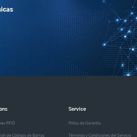
micas
ions
Service
nes RFID
Póliza de Garantía
ión de Códigos de Barras
Términos y Condiciones del Servicio