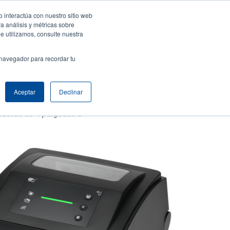
 interactúa con nuestro sitio web
resa
Iniciar sesión / Registrarse
Latin America [Español]
User
a análisis y métricas sobre
e utilizamos, consulte nuestra
nt
Anonymous
Selector de productos
Comuníquese con Ventas
 navegador para recordar tu
Header
Aceptar
Declinar
Impresoras de escritorio duraderas de 4 pulgadas de la serie TH