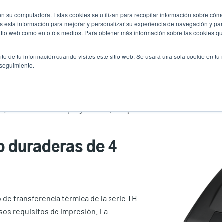
n su computadora. Estas cookies se utilizan para recopilar información sobre cómo
Noticias
Emp
User
 esta información para mejorar y personalizar su experiencia de navegación y par
 sitio web como en otros medios. Para obtener más información sobre las cookies qu
accou
es
Servicio
Soporte y descargas
Socios
to de tu información cuando visites este sitio web. Se usará una sola cookie en tu
menu
 seguimiento.
Escritorio de 4 pulgadas
o duraderas de 4
 de transferencia térmica de la serie TH
rsos requisitos de impresión. La