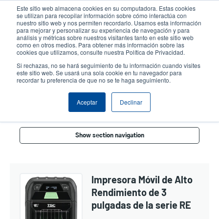
Pasar
Este sitio web almacena cookies en su computadora. Estas cookies
al
se utilizan para recopilar información sobre cómo interactúa con
contenido
nuestro sitio web y nos permiten recordarlo. Usamos esta información
User
User
para mejorar y personalizar su experiencia de navegación y para
principal
análisis y métricas sobre nuestros visitantes tanto en este sitio web
account
Anonym
Selector de productos
como en otros medios. Para obtener más información sobre las
Header
cookies que utilizamos, consulte nuestra Política de Privacidad.
menu
Comuníquese con Ventas
Si rechazas, no se hará seguimiento de tu información cuando visites
este sitio web. Se usará una sola cookie en tu navegador para
recordar tu preferencia de que no se te haga seguimiento.
Móvil De 3 Pulgadas
Aceptar
Declinar
Show section navigation
Impresora Móvil de Alto
Rendimiento de 3
pulgadas de la serie RE