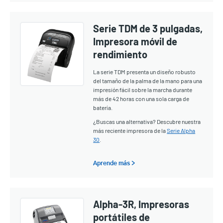
Serie TDM de 3 pulgadas,
Impresora móvil de
rendimiento
La serie TDM presenta un diseño robusto
del tamaño de la palma de la mano para una
impresión fácil sobre la marcha durante
más de 42 horas con una sola carga de
batería.
¿Buscas una alternativa? Descubre nuestra
más reciente impresora de la
Serie Alpha
30
.
Aprende más >
Alpha-3R, Impresoras
portátiles de