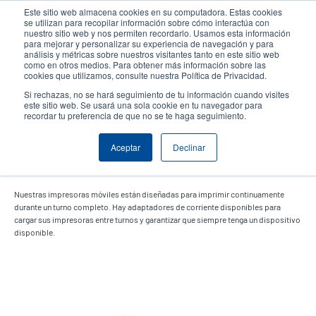
Pasar
Este sitio web almacena cookies en su computadora. Estas cookies
al
se utilizan para recopilar información sobre cómo interactúa con
contenido
nuestro sitio web y nos permiten recordarlo. Usamos esta información
User
User
para mejorar y personalizar su experiencia de navegación y para
principal
análisis y métricas sobre nuestros visitantes tanto en este sitio web
account
Anonym
Selector de productos
como en otros medios. Para obtener más información sobre las
Header
cookies que utilizamos, consulte nuestra Política de Privacidad.
menu
Comuníquese con Ventas
Si rechazas, no se hará seguimiento de tu información cuando visites
este sitio web. Se usará una sola cookie en tu navegador para
recordar tu preferencia de que no se te haga seguimiento.
Aceptar
Declinar
Adaptador de corriente
Nuestras impresoras móviles están diseñadas para imprimir continuamente
durante un turno completo. Hay adaptadores de corriente disponibles para
cargar sus impresoras entre turnos y garantizar que siempre tenga un dispositivo
disponible.