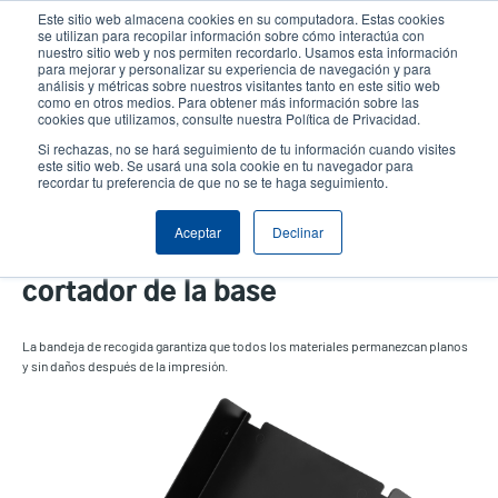
Pasar
Este sitio web almacena cookies en su computadora. Estas cookies
al
se utilizan para recopilar información sobre cómo interactúa con
contenido
nuestro sitio web y nos permiten recordarlo. Usamos esta información
User
User
para mejorar y personalizar su experiencia de navegación y para
principal
análisis y métricas sobre nuestros visitantes tanto en este sitio web
account
Anonym
Selector de productos
como en otros medios. Para obtener más información sobre las
Header
cookies que utilizamos, consulte nuestra Política de Privacidad.
menu
Comuníquese con Ventas
Si rechazas, no se hará seguimiento de tu información cuando visites
este sitio web. Se usará una sola cookie en tu navegador para
recordar tu preferencia de que no se te haga seguimiento.
Aceptar
Declinar
Bandeja de recogida del
cortador de la base
La bandeja de recogida garantiza que todos los materiales permanezcan planos
y sin daños después de la impresión.