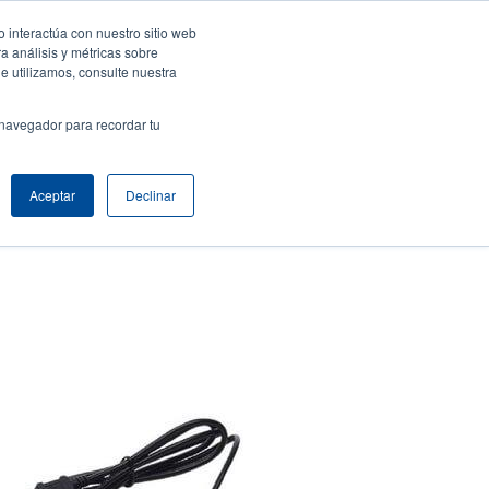
 interactúa con nuestro sitio web
resa
Iniciar sesión / Registrarse
Latin America [Español]
User
a análisis y métricas sobre
e utilizamos, consulte nuestra
nt
Anonymous
Selector de productos
Comuníquese con Ventas
 navegador para recordar tu
Header
Aceptar
Declinar