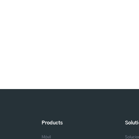
Products
Solut
Móvil
Solucio