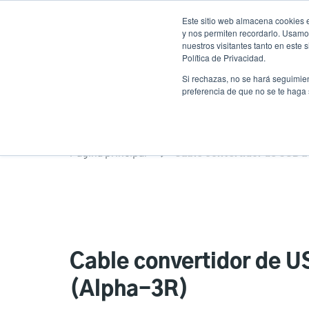
Pasar
Este sitio web almacena cookies e
al
y nos permiten recordarlo. Usamos
contenido
nuestros visitantes tanto en este
Política de Privacidad.
principal
Productos
Solucion
Si rechazas, no se hará seguimien
preferencia de que no se te haga
Página principal
Cable convertidor de USB 
Cable convertidor de 
(Alpha-3R)