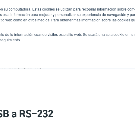
n su computadora. Estas cookies se utilizan para recopilar información sobre cómo
Noticias
Emp
User
 esta información para mejorar y personalizar su experiencia de navegación y par
 sitio web como en otros medios. Para obtener más información sobre las cookies qu
accou
es
Servicio
Soporte y descargas
Socios
to de tu información cuando visites este sitio web. Se usará una sola cookie en tu
menu
 seguimiento.
a RS-232 (Alpha-3R)
USB a RS-232