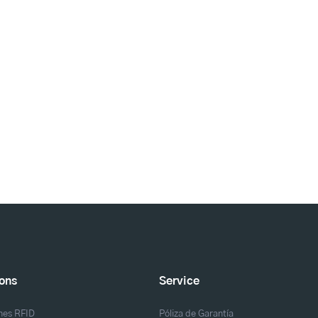
ions
Service
nes RFID
Póliza de Garantía