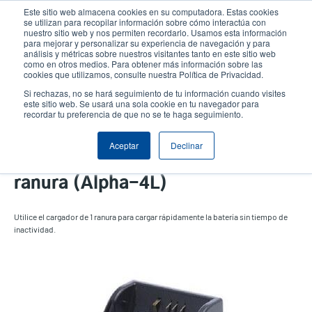
Pasar
Este sitio web almacena cookies en su computadora. Estas cookies
al
se utilizan para recopilar información sobre cómo interactúa con
contenido
nuestro sitio web y nos permiten recordarlo. Usamos esta información
User
User
para mejorar y personalizar su experiencia de navegación y para
principal
análisis y métricas sobre nuestros visitantes tanto en este sitio web
account
Anonym
Selector de productos
como en otros medios. Para obtener más información sobre las
Header
cookies que utilizamos, consulte nuestra Política de Privacidad.
menu
Comuníquese con Ventas
Si rechazas, no se hará seguimiento de tu información cuando visites
este sitio web. Se usará una sola cookie en tu navegador para
recordar tu preferencia de que no se te haga seguimiento.
Aceptar
Declinar
Cargador de batería de 1
ranura (Alpha-4L)
Utilice el cargador de 1 ranura para cargar rápidamente la batería sin tiempo de
inactividad.