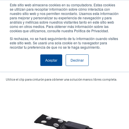
Pasar
Este sitio web almacena cookies en su computadora. Estas cookies
al
se utilizan para recopilar información sobre cómo interactúa con
contenido
nuestro sitio web y nos permiten recordarlo. Usamos esta información
User
User
para mejorar y personalizar su experiencia de navegación y para
principal
análisis y métricas sobre nuestros visitantes tanto en este sitio web
account
Anonym
Selector de productos
como en otros medios. Para obtener más información sobre las
Header
cookies que utilizamos, consulte nuestra Política de Privacidad.
menu
Comuníquese con Ventas
Si rechazas, no se hará seguimiento de tu información cuando visites
este sitio web. Se usará una sola cookie en tu navegador para
recordar tu preferencia de que no se te haga seguimiento.
Aceptar
Declinar
Clip de cinturón (Alpha-3R)
Utilice el clip para cinturón para obtener una solución manos libres completa.