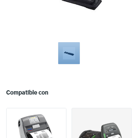
Compatible
with
Compatible con