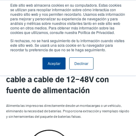
Pasar
Este sitio web almacena cookies en su computadora. Estas cookies
al
se utilizan para recopilar información sobre cómo interactúa con
contenido
nuestro sitio web y nos permiten recordarlo. Usamos esta información
User
User
para mejorar y personalizar su experiencia de navegación y para
principal
análisis y métricas sobre nuestros visitantes tanto en este sitio web
account
Anonym
Selector de productos
como en otros medios. Para obtener más información sobre las
Header
cookies que utilizamos, consulte nuestra Política de Privacidad.
menu
Comuníquese con Ventas
Si rechazas, no se hará seguimiento de tu información cuando visites
este sitio web. Se usará una sola cookie en tu navegador para
recordar tu preferencia de que no se te haga seguimiento.
Aceptar
Declinar
Eliminador de batería de
cable a cable de 12-48V con
fuente de alimentación
Alimenta las impresoras directamente desde un montacargas o un vehículo,
eliminando la necesidad de baterías. Proporciona extracción y reemplazo rápido
y sin herramientas del paquete de baterías falsas.