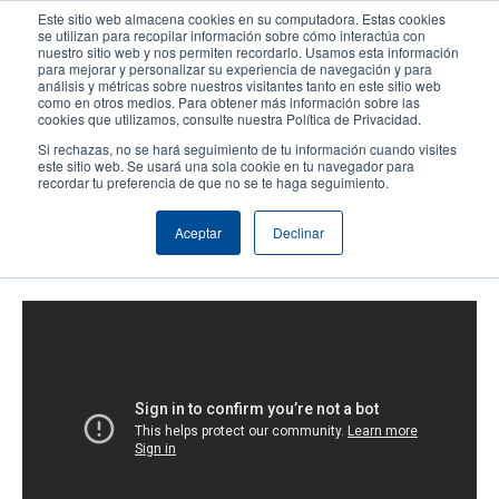
Pasar
Este sitio web almacena cookies en su computadora. Estas cookies
al
se utilizan para recopilar información sobre cómo interactúa con
contenido
nuestro sitio web y nos permiten recordarlo. Usamos esta información
User
User
para mejorar y personalizar su experiencia de navegación y para
principal
análisis y métricas sobre nuestros visitantes tanto en este sitio web
account
Anonym
Selector de productos
como en otros medios. Para obtener más información sobre las
Header
cookies que utilizamos, consulte nuestra Política de Privacidad.
menu
Comuníquese con Ventas
Si rechazas, no se hará seguimiento de tu información cuando visites
este sitio web. Se usará una sola cookie en tu navegador para
recordar tu preferencia de que no se te haga seguimiento.
TDP-247/345: Carga de papel en
Aceptar
Declinar
modo despegar