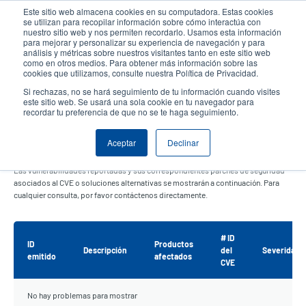
Pasar
Este sitio web almacena cookies en su computadora. Estas cookies
al
se utilizan para recopilar información sobre cómo interactúa con
contenido
nuestro sitio web y nos permiten recordarlo. Usamos esta información
User
User
para mejorar y personalizar su experiencia de navegación y para
principal
análisis y métricas sobre nuestros visitantes tanto en este sitio web
account
Anonym
Selector de productos
como en otros medios. Para obtener más información sobre las
Header
cookies que utilizamos, consulte nuestra Política de Privacidad.
menu
Comuníquese con Ventas
Si rechazas, no se hará seguimiento de tu información cuando visites
este sitio web. Se usará una sola cookie en tu navegador para
recordar tu preferencia de que no se te haga seguimiento.
Vulnerabilidades Reportadas
Aceptar
Declinar
Las vulnerabilidades reportadas y sus correspondientes parches de seguridad
asociados al CVE o soluciones alternativas se mostrarán a continuación. Para
cualquier consulta, por favor contáctenos directamente.
# ID
ID
Productos
Descripción
del
Severidad
emitido
afectados
CVE
No hay problemas para mostrar