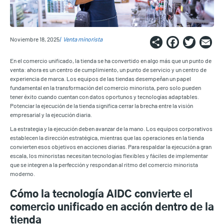
Share
Faceb
Twi
E
Noviembre 18, 2025
Venta minorista
En el comercio unificado, la tienda se ha convertido en algo más que un punto de
venta: ahora es un centro de cumplimiento, un punto de servicio y un centro de
experiencia de marca. Los equipos de las tiendas desempeñan un papel
fundamental en la transformación del comercio minorista, pero solo pueden
tener éxito cuando cuentan con datos oportunos y tecnologías adaptables.
Potenciar la ejecución de la tienda significa cerrar la brecha entre la visión
empresarial y la ejecución diaria.
La estrategia y la ejecución deben avanzar de la mano. Los equipos corporativos
establecen la dirección estratégica, mientras que las operaciones en la tienda
convierten esos objetivos en acciones diarias. Para respaldar la ejecución a gran
escala, los minoristas necesitan tecnologías flexibles y fáciles de implementar
que se integren a la perfección y respondan al ritmo del comercio minorista
moderno.
Cómo la tecnología AIDC convierte el
comercio unificado en acción dentro de la
tienda