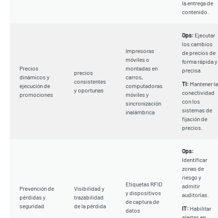
la entrega de
contenido.
Ops:
Ejecutar
los cambios
Impresoras
de precios de
móviles o
forma rápida y
Precios
montadas en
precisa.
precios
dinámicos y
carros,
consistentes
TI:
Mantener la
ejecución de
computadoras
y oportunas
conectividad
promociones
móviles y
con los
sincronización
sistemas de
inalámbrica
fijación de
precios.
Ops:
Identificar
zonas de
riesgo y
Etiquetas RFID
admitir
Prevención de
Visibilidad y
y dispositivos
auditorías.
pérdidas y
trazabilidad
de captura de
seguridad
de la pérdida
IT:
Habilitar
datos
alertas en