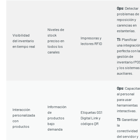
Ops:
Detectar
problemas de
reposición y
carencias en
Niveles de
estanterías.
Visibilidad
stock
Impresoras y
TI:
Planificar
del inventario
preciso en
lectores RFID
una integració
en tiempo real
todos los
perfecta con la
canales
gestión de
inventario/PO
y los sistemas
auxiliares.
Ops:
Capacita
al personal
para usar
herramientas
Información
Interacción
interactivas.
de
Etiquetas GS1
personalizada
productos
Digital Link y
TI:
Garantizar
con
bajo
códigos QR
la
productos
demanda
conectividad
del servidor y