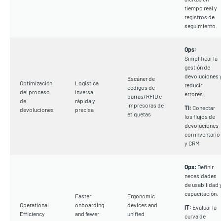
tiempo real y
registros de
seguimiento.
Ops:
Simplificar la
gestión de
devoluciones 
Escáner de
Optimización
Logística
reducir
códigos de
del proceso
inversa
errores.
barras/RFID e
de
rápida y
impresoras de
TI:
Conectar
devoluciones
precisa
etiquetas
los flujos de
devoluciones
con inventario
y CRM
Ops:
Definir
necesidades
de usabilidad 
capacitación.
Faster
Ergonomic
Operational
onboarding
devices and
IT:
Evaluar la
Efficiency
and fewer
unified
curva de