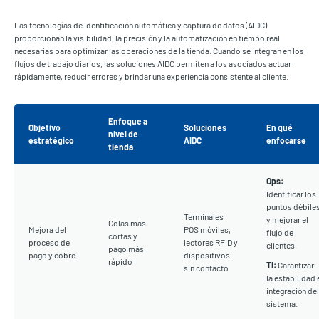
Las tecnologías de identificación automática y captura de datos (AIDC)
proporcionan la visibilidad, la precisión y la automatización en tiempo real
necesarias para optimizar las operaciones de la tienda. Cuando se integran en los
flujos de trabajo diarios, las soluciones AIDC permiten a los asociados actuar
rápidamente, reducir errores y brindar una experiencia consistente al cliente.
Enfoque a
Objetivo
Soluciones
En qué
nivel de
estratégico
AIDC
enfocarse
tienda
Ops:
Identificar los
puntos débile
Terminales
y mejorar el
Colas más
Mejora del
POS móviles,
flujo de
cortas y
proceso de
lectores RFID y
clientes.
pago más
pago y cobro
dispositivos
rápido
TI:
Garantizar
sin contacto
la estabilidad 
integración del
sistema.