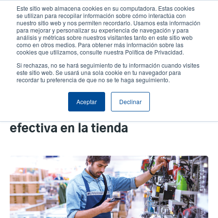
Pasar
Este sitio web almacena cookies en su computadora. Estas cookies
al
se utilizan para recopilar información sobre cómo interactúa con
contenido
nuestro sitio web y nos permiten recordarlo. Usamos esta información
User
User
para mejorar y personalizar su experiencia de navegación y para
principal
análisis y métricas sobre nuestros visitantes tanto en este sitio web
account
Anonym
Selector de productos
como en otros medios. Para obtener más información sobre las
Header
cookies que utilizamos, consulte nuestra Política de Privacidad.
menu
Comuníquese con Ventas
Si rechazas, no se hará seguimiento de tu información cuando visites
este sitio web. Se usará una sola cookie en tu navegador para
recordar tu preferencia de que no se te haga seguimiento.
Como convertir la estrategia
Aceptar
Declinar
minorista en una ejecución
efectiva en la tienda