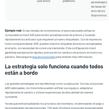
user errors
platforms
aprendizaje y
las tasas de
error de los
dispositivos.
Ejemplo real:
En las tiendas de conveniencia, el personal puede utilizar la
computadora móvil S20 para recibir actualizaciones de precios y localizar
rápidamente los artículos que requieren un nuevo etiquetado. Con la impresora
móvil compacta Alpha-30R, pueden imprimir etiquetas de precios actualizadas
en el acto, sin necesidad de volver a la trastienda. Esta configuración móvil
garantiza una ejecución rápida y precisa de los cambios de precios en todos los
pasillos. Descargue la
guía de soluciones
para obtener más información.
La estrategia solo funciona cuando todos
están a bordo
Las grandes estrategias son tan efectivas como su ejecución. Con las soluciones
AIDC adecuadas, los minoristas pueden unificar sus equipos, adaptarse
rápidamente al cambio y ofrecer experiencias de alta calidad de manera
constante.
Ya sea que esté actualizando los procesos de inventario, modernizando el pago o
reconsiderando las devoluciones, TSC Auto ID ofrece soluciones especialmente