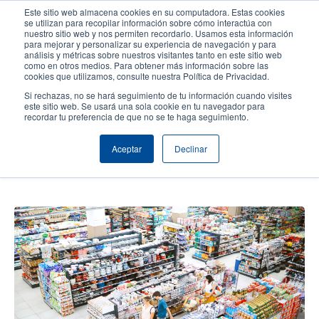
Pasar
Este sitio web almacena cookies en su computadora. Estas cookies
al
se utilizan para recopilar información sobre cómo interactúa con
contenido
nuestro sitio web y nos permiten recordarlo. Usamos esta información
User
User
para mejorar y personalizar su experiencia de navegación y para
principal
análisis y métricas sobre nuestros visitantes tanto en este sitio web
account
Anonym
Selector de productos
como en otros medios. Para obtener más información sobre las
Header
cookies que utilizamos, consulte nuestra Política de Privacidad.
menu
Comuníquese con Ventas
Si rechazas, no se hará seguimiento de tu información cuando visites
este sitio web. Se usará una sola cookie en tu navegador para
recordar tu preferencia de que no se te haga seguimiento.
Por qué el Etiquetado Linerless es
Aceptar
Declinar
Ideal para el Comercio Minorista