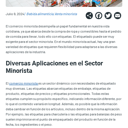
Share
Faceb
Twi
E
Julio 9, 2024
Bebida alimenticia
Venta minorista
El comercio minorista desempeña un papel fundamental en nuestra vida
cotidiana, ya que abarca desde la compra de ropa y comestibles hasta el pedido
de comida para llevar, todo ello con etiquetas. El etiquetado puede ser muy
exigente para el sector minorista. En el mundo minorista actual, hay una gran
variedad de etiquetas que requieren flexibilidad para adaptarse a las diversas
aplicaciones de la industria.
Diversas Aplicaciones en el Sector
Minorista
El
comercio minorista
es un sector dinámico con necesidades de etiquetado
muy diversas. Las etiquetas abarcan etiquetas de embalaje, etiquetas de
producto, etiquetas de precios y etiquetas promocionales. Todas estas
etiquetas cumplen su propósito específico, indicando información diferente, por
lo que el contenido variará en longitud. Además, es posible que la información
deba cambiar en función de los artículos, incluso dentro de la misma aplicación.
Por ejemplo, las etiquetas para charcutería o las etiquetas para balanzas de peso
suelen imprimirse en el punto de empaquetado del producto en función de la
fecha, los ingredientes o el peso.