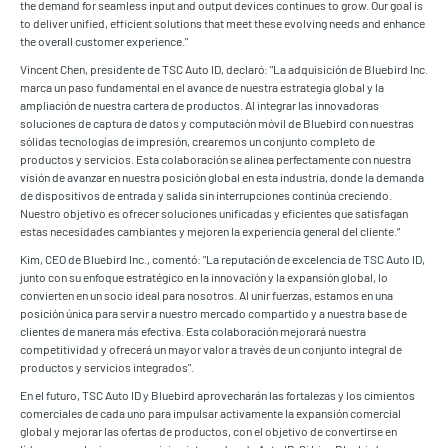
the demand for seamless input and output devices continues to grow. Our goal is
to deliver unified, efficient solutions that meet these evolving needs and enhance
the overall customer experience."
Vincent Chen, presidente de TSC Auto ID, declaró: "La adquisición de Bluebird Inc.
marca un paso fundamental en el avance de nuestra estrategia global y la
ampliación de nuestra cartera de productos. Al integrar las innovadoras
soluciones de captura de datos y computación móvil de Bluebird con nuestras
sólidas tecnologías de impresión, crearemos un conjunto completo de
productos y servicios. Esta colaboración se alinea perfectamente con nuestra
visión de avanzar en nuestra posición global en esta industria, donde la demanda
de dispositivos de entrada y salida sin interrupciones continúa creciendo.
Nuestro objetivo es ofrecer soluciones unificadas y eficientes que satisfagan
estas necesidades cambiantes y mejoren la experiencia general del cliente.”
Kim, CEO de Bluebird Inc., comentó: "La reputación de excelencia de TSC Auto ID,
junto con su enfoque estratégico en la innovación y la expansión global, lo
convierten en un socio ideal para nosotros. Al unir fuerzas, estamos en una
posición única para servir a nuestro mercado compartido y a nuestra base de
clientes de manera más efectiva. Esta colaboración mejorará nuestra
competitividad y ofrecerá un mayor valor a través de un conjunto integral de
productos y servicios integrados".
En el futuro, TSC Auto ID y Bluebird aprovecharán las fortalezas y los cimientos
comerciales de cada uno para impulsar activamente la expansión comercial
global y mejorar las ofertas de productos, con el objetivo de convertirse en