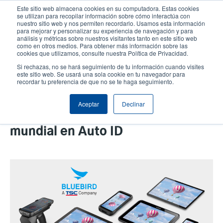
Pasar
Este sitio web almacena cookies en su computadora. Estas cookies
al
se utilizan para recopilar información sobre cómo interactúa con
contenido
nuestro sitio web y nos permiten recordarlo. Usamos esta información
User
User
para mejorar y personalizar su experiencia de navegación y para
principal
análisis y métricas sobre nuestros visitantes tanto en este sitio web
account
Anonym
Selector de productos
como en otros medios. Para obtener más información sobre las
Header
cookies que utilizamos, consulte nuestra Política de Privacidad.
menu
Comuníquese con Ventas
Si rechazas, no se hará seguimiento de tu información cuando visites
este sitio web. Se usará una sola cookie en tu navegador para
recordar tu preferencia de que no se te haga seguimiento.
TSC Auto ID adquiere Bluebird
Aceptar
Declinar
Inc. reforzando el liderazgo
mundial en Auto ID