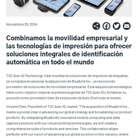
Share
Faceb
Twi
E
Noviembre 25, 2024
Combinamos la movilidad empresarial y
las tecnologías de impresión para ofrecer
soluciones integrales de identificación
automática en todo el mundo
TSC Auto ID Technology, líder mundial en soluciones de impresión de etiquetas,
se complace en anunciar la adquisición de Bluebird Inc., un reconocido
proveedor de soluciones de movilidad empresarial. Esta adquisición estratégica
tiene como objetivo mejorar la presencia global de TSC Auto ID y fortalecer su
posición como proveedor líder de soluciones de Auto ID en todo el mundo.
Vincent Chen, President of TSC Auto ID, stated, “The acquisition of Bluebird Inc.,
marks a pivotal step in advancing our global strategy and broadening our product
portfolio. By integrating Bluebird’s innovative mobile computing and data
capture solutions with our robust printing technologies, we will create a
comprehensive suite of products and services. This collaboration aligns
perfectly with our vision of advancing our global position in this industry, where