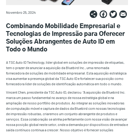
Share
Faceb
Twi
E
Novembro 25, 2024
Combinando Mobilidade Empresarial e
Tecnologias de Impressão para Oferecer
Soluções Abrangentes de Auto ID em
Todo o Mundo
A TSC Auto ID Technology, líder global em soluções de impressão de etiquetas,
tem o prazer de anunciar a aquisição da Bluebird Inc., uma renomada
fornecedora de soluções de mobilidade empresarial. Esta aquisição estratégica
visa aumentar a presença global da TSC Auto ID e fortalecer sua posição como
fornecedora líder de soluções de identificação automática em todo o mundo.
Vincent Chen, presidente da TSC Auto ID, declarou: "A aquisição da Bluebird Inc.
marca um passo fundamental no avanço de nossa estratégia global e na
ampliação de nosso portfólio de produtos. Ao integrar as soluções inovadoras
de computação móvel e captura de dados da Bluebird com nossas tecnologias
de impressão robustas, criaremos um conjunto abrangente de produtos e
serviços. Essa colaboração se alinha perfeitamente com nossa visão de avançar
nossa posição global neste setor, onde a demanda por dispositivos de entrada e
saída contínuos continua a crescer. Nosso objetivo é fornecer soluções