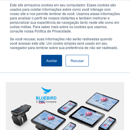
Passar
Este site armazena cookies em seu computador. Esses cookies são
para
usados para coletar informações sobre como você interage com
o
nosso site e nos permite lembrar de você. Usamos essas informações
User
User
para analisar o perfil de nossos visitantes e também melhorar e
conteúdo
personalizar sua experiência de navegação tanto neste site como em
account
Anonym
principal
Seletor de Produto
Contactar Vendas
outras mídias. Para saber mais sobre os cookies que usamos,
Header
consulte nossa Política de Privacidade.
menu
Se você recusar, suas informações não serão rastreadas quando
você acessar este site. Um cookie simples será usado em seu
navegador para lembrar sobre sua preferência de não ser rastreado.
A TSC Auto ID adquire a Bluebird
Inc., fortalecendo a liderança
Aceitar
Recusar
mundial em Auto ID