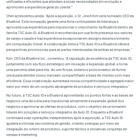
unificadas e eficientes que atendam a essas necessidades em evolução e
aprimorem a experiência geral do cliente."
Chen acrescentou ainda: "Após a aquisição, o Sr. Jinoh Kim será nomeado CEO da
Bluebird. Esta nomeação garante uma forte continuidade de liderança e
aproveita sua experiência para impulsionar o crescimento da Bluebird dentro da
família TSC Auto ID. A Bluebird é reconhecida por sua forte presença nos setores
de varejo e saúde e traz experiência excepcional em design e desenvolvimento
em computação móvel. A colaboração entre a TSC Auto ID e a Bluebird oferece
perspectivas promissoras para as partes interessadas de ambas as empresas."
Kim, CEO da Bluebird Inc., comentou: "A reputação de excelência da TSC Auto ID,
juntamente com seu foco estratégico em inovação e expansão global, a torna
uma parceira ideal para nós. Ao unir forças, estamos posicionados de forma
única para atender nosso mercado compartilhado e base de clientes com mais
eficiência. Essa colaboração aumentará nossa competitividade e agregará maior
valor por meio de um conjunto abrangente de produtos e serviços integrados."
No futuro, a TSC Auto ID e a Bluebird aproveitarão os pontos fortes e as bases de
negócios uma da outra para impulsionar ativamente a expansão global dos
negócios e aprimorar as ofertas de produtos, com o objetivo de se tornarem
líderes em soluções e serviços integrados de Auto ID. Enquanto a Bluebird
continuará suas operações independentes após a aquisição, a TSC Auto ID
ajudará a otimizar seu sistema de gestão, criando sinergias por meio da
integração do roteiro de produtos, suporte técnico e iniciativas conjuntas de
vendas e marketing.