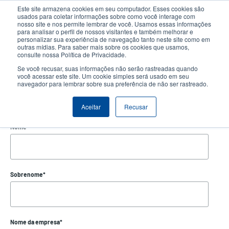
Passar
Este site armazena cookies em seu computador. Esses cookies são
para
usados para coletar informações sobre como você interage com
o
nosso site e nos permite lembrar de você. Usamos essas informações
User
User
para analisar o perfil de nossos visitantes e também melhorar e
conteúdo
personalizar sua experiência de navegação tanto neste site como em
account
Anonym
principal
Seletor de Produto
Contactar Vendas
outras mídias. Para saber mais sobre os cookies que usamos,
Header
consulte nossa Política de Privacidade.
menu
Se você recusar, suas informações não serão rastreadas quando
você acessar este site. Um cookie simples será usado em seu
navegador para lembrar sobre sua preferência de não ser rastreado.
Assine nossas novidades
Aceitar
Recusar
Inscreva-se para receber as últimas notícias, atualizações e muito mais do TSC
Printronix Auto ID. Você pode cancelar sua inscrição a qualquer momento.
Nome
*
Sobrenome
*
Nome da empresa
*