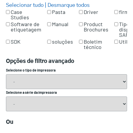
Selecionar tudo
|
Desmarque todos
Case
Pasta
Driver
firmw
Studies
Software de
Manual
Product
Tipo 
etiquetagem
Brochures
dispo
SAP
SDK
soluções
Boletim
Utilit
técnico
Opções de filtro avançado
Selecione o tipo de impressora
Selecione a série da impressora
Ou