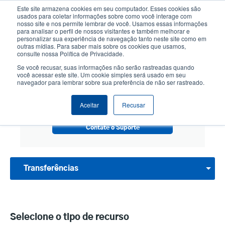
Passar
Este site armazena cookies em seu computador. Esses cookies são
para
usados para coletar informações sobre como você interage com
o
nosso site e nos permite lembrar de você. Usamos essas informações
User
User
para analisar o perfil de nossos visitantes e também melhorar e
conteúdo
personalizar sua experiência de navegação tanto neste site como em
account
Anonym
principal
Seletor de Produto
Contactar Vendas
outras mídias. Para saber mais sobre os cookies que usamos,
Header
consulte nossa Política de Privacidade.
menu
Se você recusar, suas informações não serão rastreadas quando
você acessar este site. Um cookie simples será usado em seu
navegador para lembrar sobre sua preferência de não ser rastreado.
ENCONTRE RECURSOS PARA UM PRODUTO
Aceitar
Recusar
Contate o Suporte
Transferências
Selecione o tipo de recurso