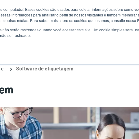
u computador. Esses cookies são usados para coletar informações sobre como voc
Notícias
Us
essas informações para analisar o perfil de nossos visitantes e também melhorar 
em outras mídias. Para saber mais sobre os cookies que usamos, consulte nossa Po
ac
s não serão rastreadas quando você acessar este site. Um cookie simples será 
uções
Serviço
Suporte e downloads
Sócios
não ser rastreado.
me
re
Software de etiquetagem
gem