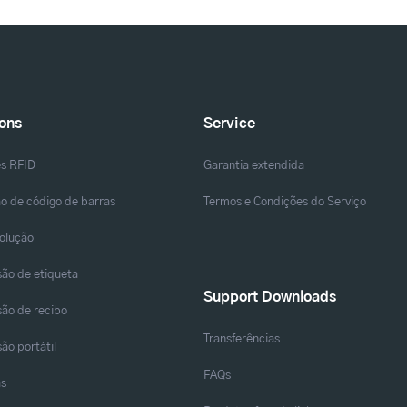
ions
Service
es RFID
Garantia extendida
o de código de barras
Termos e Condições do Serviço
solução
ão de etiqueta
Support Downloads
ão de recibo
Transferências
ão portátil
FAQs
as