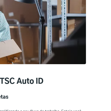
 TSC Auto ID
etas
lificando o seu fluxo de trabalho. Esteja você