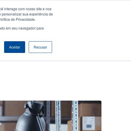
ê interage com nosso site e nos
Empresa
Login / Registro
Latin America [Português]
er
User
e personalizar sua experiência de
lítica de Privacidade.
count
Anonymous
usado em seu navegador para
Seletor de Produto
Contactar Vendas
Header
nu
Aceitar
Recusar