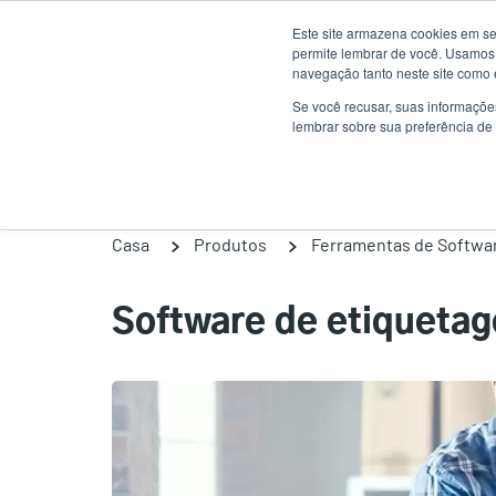
Passar
Este site armazena cookies em se
para
permite lembrar de você. Usamos 
o
navegação tanto neste site como 
conteúdo
Se você recusar, suas informaçõe
Produtos
Sol
lembrar sobre sua preferência de 
principal
Casa
Produtos
Ferramentas de Softwa
Software de etiqueta