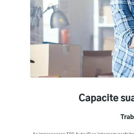
Capacite su
Trab
As impressoras TSC Auto ID se integram perfeita