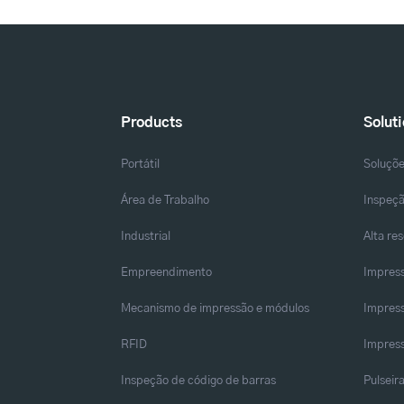
Products
Solut
Portátil
Soluçõ
Área de Trabalho
Inspeçã
Industrial
Alta re
Empreendimento
Impress
Mecanismo de impressão e módulos
Impress
RFID
Impress
Inspeção de código de barras
Pulseir