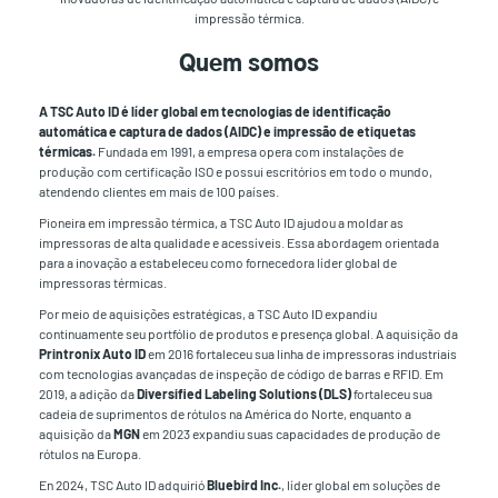
impressão térmica.
Quem somos
A TSC Auto ID é líder global em tecnologias de identificação
automática e captura de dados (AIDC) e impressão de etiquetas
térmicas.
Fundada em 1991, a empresa opera com instalações de
produção com certificação ISO e possui escritórios em todo o mundo,
atendendo clientes em mais de 100 países.
Pioneira em impressão térmica, a TSC Auto ID ajudou a moldar as
impressoras de alta qualidade e acessíveis. Essa abordagem orientada
para a inovação a estabeleceu como fornecedora líder global de
impressoras térmicas.
Por meio de aquisições estratégicas, a TSC Auto ID expandiu
continuamente seu portfólio de produtos e presença global. A aquisição da
Printronix Auto ID
em 2016 fortaleceu sua linha de impressoras industriais
com tecnologias avançadas de inspeção de código de barras e RFID. Em
2019, a adição da
Diversified Labeling Solutions (DLS)
fortaleceu sua
cadeia de suprimentos de rótulos na América do Norte, enquanto a
aquisição da
MGN
em 2023 expandiu suas capacidades de produção de
rótulos na Europa.
En 2024, TSC Auto ID adquirió
Bluebird Inc.
, líder global em soluções de