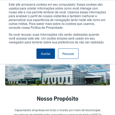
Passar
Este site armazena cookies em seu computador. Esses cookies são
para
usados para coletar informações sobre como você interage com
o
nosso site e nos permite lembrar de você. Usamos essas informações
User
User
para analisar o perfil de nossos visitantes e também melhorar e
conteúdo
personalizar sua experiência de navegação tanto neste site como em
account
Anonym
principal
Seletor de Produto
Contactar Vendas
outras mídias. Para saber mais sobre os cookies que usamos,
Header
consulte nossa Política de Privacidade.
menu
Se você recusar, suas informações não serão rastreadas quando
você acessar este site. Um cookie simples será usado em seu
navegador para lembrar sobre sua preferência de não ser rastreado.
Perfil da Empresa
Aceitar
Recusar
Nosso Propósito
Capacitando empresas em todo o mundo por meio de tecnologias
inovadoras de identificação automática e captura de dados (AIDC) e