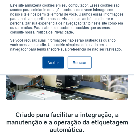
Passar
Este site armazena cookies em seu computador. Esses cookies são
para
usados para coletar informações sobre como você interage com
o
nosso site e nos permite lembrar de você. Usamos essas informações
User
User
para analisar o perfil de nossos visitantes e também melhorar e
conteúdo
personalizar sua experiência de navegação tanto neste site como em
account
Anonym
principal
Seletor de Produto
Contactar Vendas
outras mídias. Para saber mais sobre os cookies que usamos,
Header
consulte nossa Política de Privacidade.
menu
Se você recusar, suas informações não serão rastreadas quando
você acessar este site. Um cookie simples será usado em seu
navegador para lembrar sobre sua preferência de não ser rastreado.
Imprimir e Aplicar
Aceitar
Recusar
Criado para facilitar a integração, a
manutenção e a operação da etiquetagem
automática.