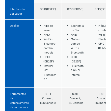
Interface do
GPIO (DB15F)
GPIO (DB15F)
GPIO (DB15F)
aplicador
Opções
Ribbon
Economia
Módulo
saver
de fita
combo
RFID
RFID
Wi-fi +
Wi-Fi +
Módulo
Bluetooth
Bluetooth
combo
GPIO
combo
Wi-fi +
(DB25F)
module
Bluetooth
GPIO
GPIO
(DB25F)
(DB25F)
Internal
Bluetooth
MFi
5.0 MFi
Bluetooth
interno
5.0
Ferramentas
SOTI
SOTI
SOTI
de
Connect,
Connect,
Connect,
Gerenciamento
TSC Console
TSC Console
TSC Console
de Impressora