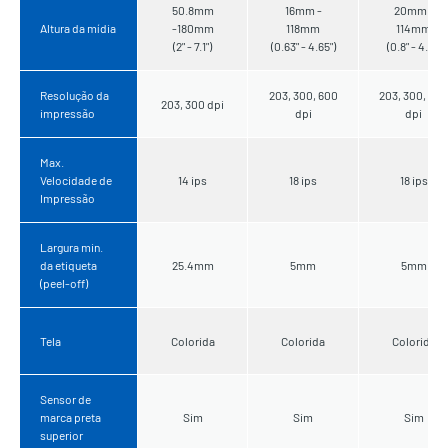
50.8mm
16mm -
20mm -
Altura da mídia
-180mm
118mm
114mm
(2" - 7.1")
(0.63" - 4.65")
(0.8" - 4.5")
Resolução da
203, 300, 600
203, 300, 600
203, 300 dpi
impressão
dpi
dpi
Max.
Velocidade de
14 ips
18 ips
18 ips
Impressão
Largura min.
da etiqueta
25.4mm
5mm
5mm
(peel-off)
Tela
Colorida
Colorida
Colorida
Sensor de
marca preta
Sim
Sim
Sim
superior