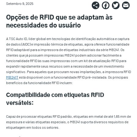
Share
Faceb
Twi
E
Setembro 9, 2025
Opções de RFID que se adaptam às
necessidades do usuário
A TSC Auto ID, líder global em tecnologias de identificação automática e captura
de dados (AIDC) e impressão térmica de etiquetas, agora oferece funcionalidade
RFID adaptável para a impressora de etiquetas industriais da série MB241. Os
clientes que já possuem impressoras MB241 podem adicionar facilmente a
funcionalidade RFID às suas impressoras com um kit de atualização RFID para
expandir rapidamente seus recursos sem a necessidade de um investimento
significativo. Para aqueles que procuram novas implantações, a impressora RFID
MB241T
está disponível com a funcionalidade RFID pré-instalada. Os principais
benefícios da funcionalidade RFID incluem:
Compatibilidade com etiquetas RFID
versáteis:
Capaz de processar etiquetas RFID padrão, etiquetas em metal de até 1,65 mm de
espessura e várias etiquetas especiais, o MB241 suporta diversos requisitos de
etiquetagem em todos os setores.