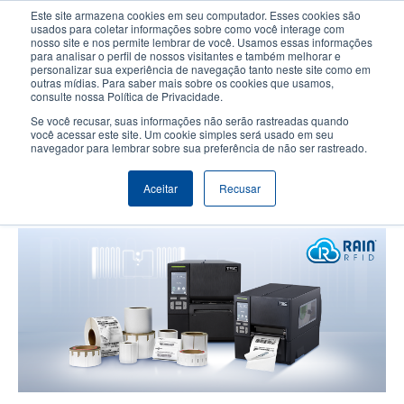
Passar
Este site armazena cookies em seu computador. Esses cookies são
para
usados para coletar informações sobre como você interage com
o
nosso site e nos permite lembrar de você. Usamos essas informações
User
User
para analisar o perfil de nossos visitantes e também melhorar e
conteúdo
personalizar sua experiência de navegação tanto neste site como em
account
Anonym
principal
Seletor de Produto
Contactar Vendas
outras mídias. Para saber mais sobre os cookies que usamos,
Header
consulte nossa Política de Privacidade.
menu
Se você recusar, suas informações não serão rastreadas quando
você acessar este site. Um cookie simples será usado em seu
navegador para lembrar sobre sua preferência de não ser rastreado.
TSC Auto ID expande a série
MB241 com tecnologia RFID
Aceitar
Recusar