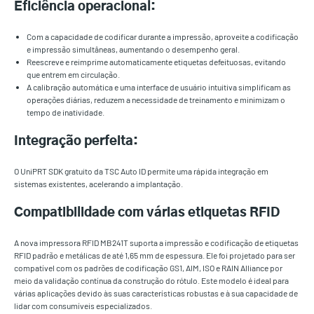
Eficiência operacional:
Com a capacidade de codificar durante a impressão, aproveite a codificação
e impressão simultâneas, aumentando o desempenho geral.
Reescreve e reimprime automaticamente etiquetas defeituosas, evitando
que entrem em circulação.
A calibração automática e uma interface de usuário intuitiva simplificam as
operações diárias, reduzem a necessidade de treinamento e minimizam o
tempo de inatividade.
Integração perfeita:
O UniPRT SDK gratuito da TSC Auto ID permite uma rápida integração em
sistemas existentes, acelerando a implantação.
Compatibilidade com várias etiquetas RFID
A nova impressora RFID MB241T suporta a impressão e codificação de etiquetas
RFID padrão e metálicas de até 1,65 mm de espessura. Ele foi projetado para ser
compatível com os padrões de codificação GS1, AIM, ISO e RAIN Alliance por
meio da validação contínua da construção do rótulo. Este modelo é ideal para
várias aplicações devido às suas características robustas e à sua capacidade de
lidar com consumíveis especializados.