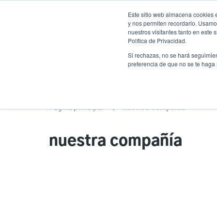
Pasar
Este sitio web almacena cookies e
al
y nos permiten recordarlo. Usamos
contenido
nuestros visitantes tanto en este
Política de Privacidad.
principal
Productos
Solucion
Si rechazas, no se hará seguimien
preferencia de que no se te haga
Página principal
nuestra compañía
nuestra compañía