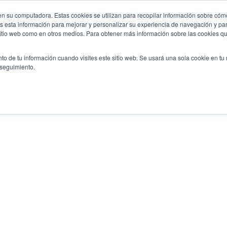
n su computadora. Estas cookies se utilizan para recopilar información sobre cómo
Noticias
Emp
User
 esta información para mejorar y personalizar su experiencia de navegación y par
 sitio web como en otros medios. Para obtener más información sobre las cookies qu
accou
es
Servicio
Soporte y descargas
Socios
to de tu información cuando visites este sitio web. Se usará una sola cookie en tu
menu
 seguimiento.