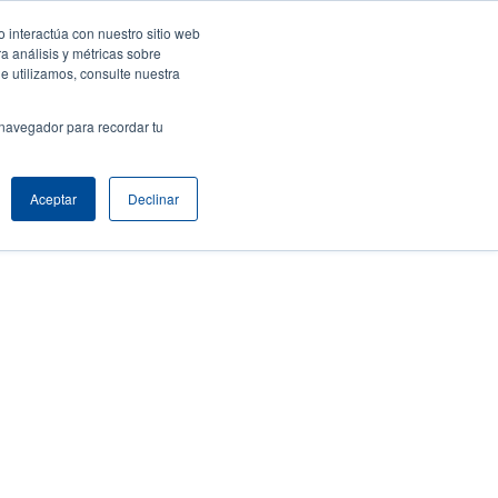
 interactúa con nuestro sitio web
resa
Iniciar sesión / Registrarse
Latin America [Español]
User
a análisis y métricas sobre
e utilizamos, consulte nuestra
nt
Anonymous
Selector de productos
Comuníquese con Ventas
 navegador para recordar tu
Header
Aceptar
Declinar