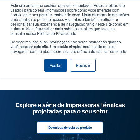
Passar
Este site armazena cookies em seu computador. Esses cookies são
para
usados para coletar informações sobre como você interage com
o
nosso site e nos permite lembrar de você. Usamos essas informações
User
User
para analisar o perfil de nossos visitantes e também melhorar e
conteúdo
personalizar sua experiência de navegação tanto neste site como em
account
Anonym
principal
Seletor de Produto
Contactar Vendas
outras mídias. Para saber mais sobre os cookies que usamos,
Header
consulte nossa Política de Privacidade.
menu
Se você recusar, suas informações não serão rastreadas quando
você acessar este site. Um cookie simples será usado em seu
navegador para lembrar sobre sua preferência de não ser rastreado.
nossa empresa
Aceitar
Recusar
Explore a série de impressoras térmicas
projetadas para o seu setor
Download do guia do produto