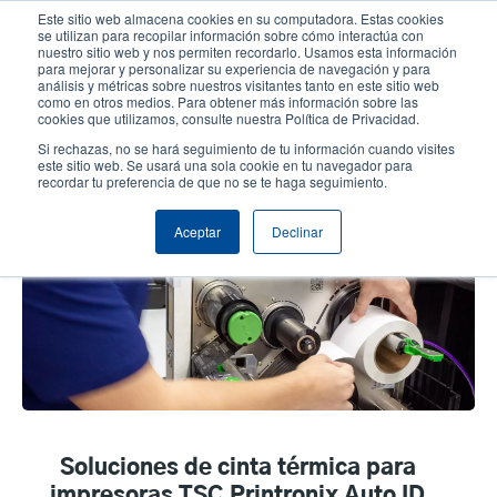
Pasar
Este sitio web almacena cookies en su computadora. Estas cookies
al
se utilizan para recopilar información sobre cómo interactúa con
contenido
nuestro sitio web y nos permiten recordarlo. Usamos esta información
User
User
para mejorar y personalizar su experiencia de navegación y para
principal
análisis y métricas sobre nuestros visitantes tanto en este sitio web
account
Anonym
Selector de productos
como en otros medios. Para obtener más información sobre las
Header
cookies que utilizamos, consulte nuestra Política de Privacidad.
menu
Comuníquese con Ventas
Si rechazas, no se hará seguimiento de tu información cuando visites
este sitio web. Se usará una sola cookie en tu navegador para
recordar tu preferencia de que no se te haga seguimiento.
Soluciones Térmicas
Aceptar
Declinar
Soluciones de cinta térmica para
impresoras TSC Printronix Auto ID