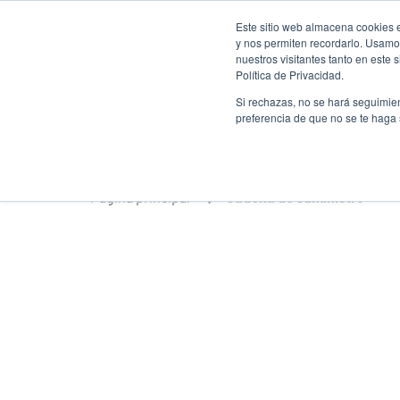
Pasar
Este sitio web almacena cookies e
al
y nos permiten recordarlo. Usamos
contenido
nuestros visitantes tanto en este
Política de Privacidad.
principal
Productos
Solucion
Si rechazas, no se hará seguimien
preferencia de que no se te haga
Página principal
Cadena de suministro