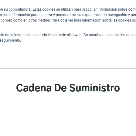
n su computadora. Estas cookies se utilizan para recopilar información sobre cómo
Noticias
Emp
User
 esta información para mejorar y personalizar su experiencia de navegación y par
 sitio web como en otros medios. Para obtener más información sobre las cookies qu
accou
es
Servicio
Soporte y descargas
Socios
to de tu información cuando visites este sitio web. Se usará una sola cookie en tu
menu
 seguimiento.
Cadena De Suministro