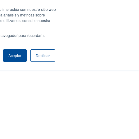
 interactúa con nuestro sitio web
resa
Iniciar sesión / Registrarse
Latin America [Español]
User
a análisis y métricas sobre
e utilizamos, consulte nuestra
nt
Anonymous
Selector de productos
Comuníquese con Ventas
 navegador para recordar tu
Header
Aceptar
Declinar