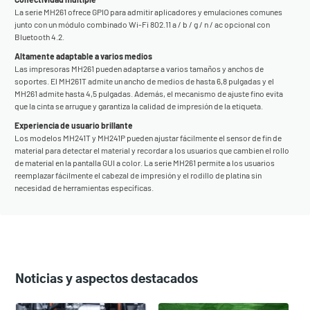
La serie MH261 ofrece GPIO para admitir aplicadores y emulaciones comunes
junto con un módulo combinado Wi-Fi 802.11 a / b / g / n / ac opcional con
Bluetooth 4.2.
Altamente adaptable a varios medios
Las impresoras MH261 pueden adaptarse a varios tamaños y anchos de
soportes. El MH261T admite un ancho de medios de hasta 6,8 pulgadas y el
MH261 admite hasta 4,5 pulgadas. Además, el mecanismo de ajuste fino evita
que la cinta se arrugue y garantiza la calidad de impresión de la etiqueta.
Experiencia de usuario brillante
Los modelos MH241T y MH241P pueden ajustar fácilmente el sensor de fin de
material para detectar el material y recordar a los usuarios que cambien el rollo
de material en la pantalla GUI a color. La serie MH261 permite a los usuarios
reemplazar fácilmente el cabezal de impresión y el rodillo de platina sin
necesidad de herramientas específicas.
Noticias y aspectos destacados