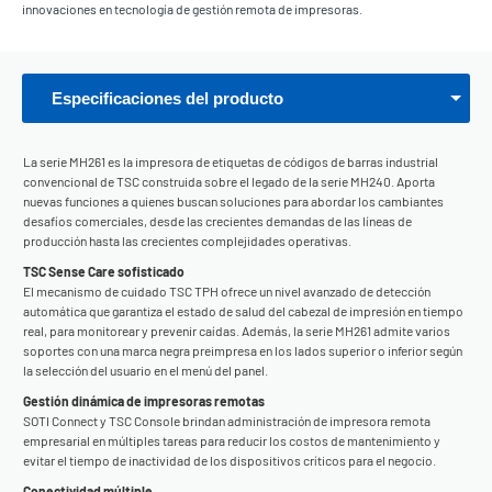
innovaciones en tecnología de gestión remota de impresoras.
Especificaciones del producto
La serie MH261 es la impresora de etiquetas de códigos de barras industrial
convencional de TSC construida sobre el legado de la serie MH240. Aporta
nuevas funciones a quienes buscan soluciones para abordar los cambiantes
desafíos comerciales, desde las crecientes demandas de las líneas de
producción hasta las crecientes complejidades operativas.
TSC Sense Care sofisticado
El mecanismo de cuidado TSC TPH ofrece un nivel avanzado de detección
automática que garantiza el estado de salud del cabezal de impresión en tiempo
real, para monitorear y prevenir caídas. Además, la serie MH261 admite varios
soportes con una marca negra preimpresa en los lados superior o inferior según
la selección del usuario en el menú del panel.
Gestión dinámica de impresoras remotas
SOTI Connect y TSC Console brindan administración de impresora remota
empresarial en múltiples tareas para reducir los costos de mantenimiento y
evitar el tiempo de inactividad de los dispositivos críticos para el negocio.
Conectividad múltiple