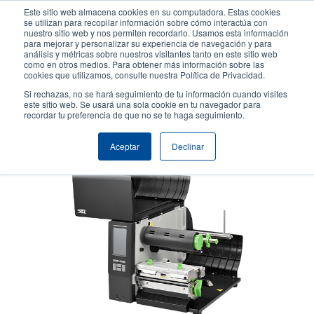
Pasar
Este sitio web almacena cookies en su computadora. Estas cookies
al
se utilizan para recopilar información sobre cómo interactúa con
contenido
nuestro sitio web y nos permiten recordarlo. Usamos esta información
User
User
para mejorar y personalizar su experiencia de navegación y para
principal
análisis y métricas sobre nuestros visitantes tanto en este sitio web
account
Anonym
Selector de productos
como en otros medios. Para obtener más información sobre las
Header
cookies que utilizamos, consulte nuestra Política de Privacidad.
menu
Comuníquese con Ventas
Si rechazas, no se hará seguimiento de tu información cuando visites
este sitio web. Se usará una sola cookie en tu navegador para
recordar tu preferencia de que no se te haga seguimiento.
Aceptar
Declinar