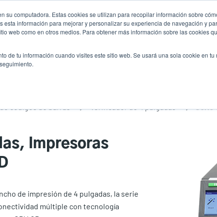
n su computadora. Estas cookies se utilizan para recopilar información sobre cómo
Noticias
Emp
User
 esta información para mejorar y personalizar su experiencia de navegación y par
 sitio web como en otros medios. Para obtener más información sobre las cookies qu
accou
es
Servicio
Soporte y descargas
Socios
to de tu información cuando visites este sitio web. Se usará una sola cookie en tu
menu
 seguimiento.
de códigos de barras
Verificador de 4 pulgadas
das, Impresoras
2D
ncho de impresión de 4 pulgadas, la serie
onectividad múltiple con tecnología