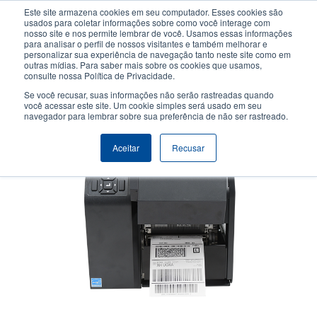
Passar
Este site armazena cookies em seu computador. Esses cookies são
para
usados para coletar informações sobre como você interage com
o
nosso site e nos permite lembrar de você. Usamos essas informações
User
User
para analisar o perfil de nossos visitantes e também melhorar e
conteúdo
personalizar sua experiência de navegação tanto neste site como em
account
Anonym
principal
Seletor de Produto
Contactar Vendas
outras mídias. Para saber mais sobre os cookies que usamos,
Header
consulte nossa Política de Privacidade.
menu
Se você recusar, suas informações não serão rastreadas quando
você acessar este site. Um cookie simples será usado em seu
navegador para lembrar sobre sua preferência de não ser rastreado.
Aceitar
Recusar