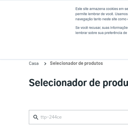
Passar
Este site armazena cookies em se
para
permite lembrar de você. Usamos 
o
navegação tanto neste site como 
conteúdo
Se você recusar, suas informaçõe
Produtos
Sol
lembrar sobre sua preferência de 
principal
Casa
Selecionador de produtos
Selecionador de prod