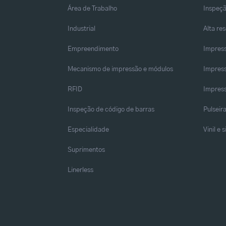
Área de Trabalho
Inspeçã
Industrial
Alta re
Empreendimento
Impress
Mecanismo de impressão e módulos
Impress
RFID
Impress
Inspeção de código de barras
Pulseir
Especialidade
Vinil e 
Suprimentos
Linerless