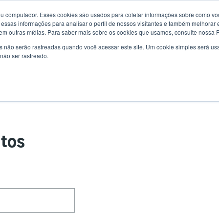
u computador. Esses cookies são usados para coletar informações sobre como voc
Notícias
Us
essas informações para analisar o perfil de nossos visitantes e também melhorar 
em outras mídias. Para saber mais sobre os cookies que usamos, consulte nossa Po
ac
s não serão rastreadas quando você acessar este site. Um cookie simples será 
uções
Serviço
Suporte e downloads
Sócios
não ser rastreado.
me
utos