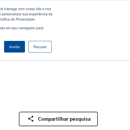
ê interage com nosso site e nos
Empresa
Login / Registro
Latin America [Português]
er
User
e personalizar sua experiência de
lítica de Privacidade.
count
Anonymous
usado em seu navegador para
Seletor de Produto
Contactar Vendas
Header
nu
Aceitar
Recusar
Compartilhar pesquisa