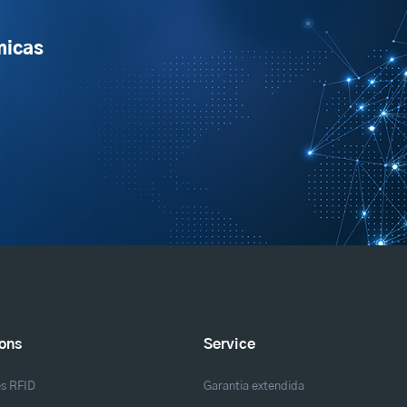
micas
ions
Service
es RFID
Garantia extendida