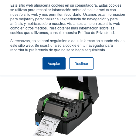
Pasar
Este sitio web almacena cookies en su computadora. Estas cookies
al
se utilizan para recopilar información sobre cómo interactúa con
contenido
nuestro sitio web y nos permiten recordarlo. Usamos esta información
User
User
para mejorar y personalizar su experiencia de navegación y para
principal
análisis y métricas sobre nuestros visitantes tanto en este sitio web
account
Anonym
Selector de productos
como en otros medios. Para obtener más información sobre las
Header
cookies que utilizamos, consulte nuestra Política de Privacidad.
menu
Comuníquese con Ventas
Si rechazas, no se hará seguimiento de tu información cuando visites
este sitio web. Se usará una sola cookie en tu navegador para
recordar tu preferencia de que no se te haga seguimiento.
Aceptar
Declinar