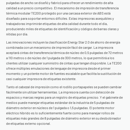
pulgadas de ancho se diseñó y fabricó para ofrecer un rendimiento de alta
calidad a un precio competitivo. El mecanismo de impresión de transferencia
térmica modular TE200 protegido por una carcasa exterior de ABS está
diseñado para soportar entornos difíciles. Estas impresoras asequibles y
trabajadoras imprimirán etiquetas de alta calidad durante todo el día,
produciendo miles de etiquetas de identificación y códigos de barras claras y
nítidas por día.
Las innovaciones incluyen la clasificación Energy Star 2.0 de ahorro de energía
combinada con un mecanismo de impresión fácil de cargar. La impresora
aceptará cintas de transferencia térmica de núcleo de 0,5 pulgadas de 72 metros
a 110 metros o de núcleo de 1 pulgada de 300 metros, lo que permitirá a los
clientes utilizar cualquier suministro de cintas que tengan disponible. La TE200
ofrece múltiples emulaciones de lenguaje de impresora desde el primer
momento y un potente motor de fuentes escalable que facilita la sustitución de
casi cualquier impresora de etiquetas existente.
Tanto el cabezal de impresión como el rodillo portapapeles se pueden cambiar
fácilmente sin utilizar herramientas. La impresora cuenta con detección de
espacios y marcas negras para un registro de etiquetas preciso. Y el gabinete de
medios puede manejar etiquetas estándar de la industria de 5 pulgadas de
diámetro exterior en núcleos de 1 pulgada o 1,5 pulgadas. El potente motor
eléctrico híbrido es lo suficientemente fuerte como para manejar rollos de
etiquetas más grandes de 8 pulgadas de diámetro exterior en su desbobinador
de etiquetas externo opcional.