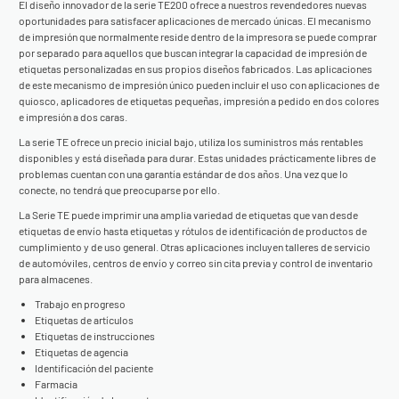
El diseño innovador de la serie TE200 ofrece a nuestros revendedores nuevas
oportunidades para satisfacer aplicaciones de mercado únicas. El mecanismo
de impresión que normalmente reside dentro de la impresora se puede comprar
por separado para aquellos que buscan integrar la capacidad de impresión de
etiquetas personalizadas en sus propios diseños fabricados. Las aplicaciones
de este mecanismo de impresión único pueden incluir el uso con aplicaciones de
quiosco, aplicadores de etiquetas pequeñas, impresión a pedido en dos colores
e impresión a dos caras.
La serie TE ofrece un precio inicial bajo, utiliza los suministros más rentables
disponibles y está diseñada para durar. Estas unidades prácticamente libres de
problemas cuentan con una garantía estándar de dos años. Una vez que lo
conecte, no tendrá que preocuparse por ello.
La Serie TE puede imprimir una amplia variedad de etiquetas que van desde
etiquetas de envío hasta etiquetas y rótulos de identificación de productos de
cumplimiento y de uso general. Otras aplicaciones incluyen talleres de servicio
de automóviles, centros de envío y correo sin cita previa y control de inventario
para almacenes.
Trabajo en progreso
Etiquetas de artículos
Etiquetas de instrucciones
Etiquetas de agencia
Identificación del paciente
Farmacia