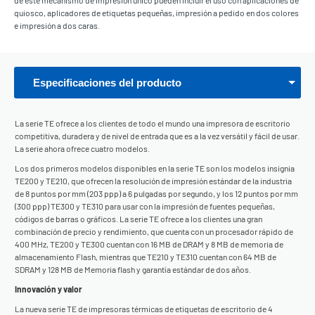
de este mecanismo de impresión único pueden incluir el uso con aplicaciones de
quiosco, aplicadores de etiquetas pequeñas, impresión a pedido en dos colores
e impresión a dos caras.
Especificaciones del producto
La serie TE ofrece a los clientes de todo el mundo una impresora de escritorio
competitiva, duradera y de nivel de entrada que es a la vez versátil y fácil de usar.
La serie ahora ofrece cuatro modelos.
Los dos primeros modelos disponibles en la serie TE son los modelos insignia
TE200 y TE210, que ofrecen la resolución de impresión estándar de la industria
de 8 puntos por mm (203 ppp) a 6 pulgadas por segundo, y los 12 puntos por mm
(300 ppp) TE300 y TE310 para usar con la impresión de fuentes pequeñas,
códigos de barras o gráficos. La serie TE ofrece a los clientes una gran
combinación de precio y rendimiento, que cuenta con un procesador rápido de
400 MHz, TE200 y TE300 cuentan con 16 MB de DRAM y 8 MB de memoria de
almacenamiento Flash, mientras que TE210 y TE310 cuentan con 64 MB de
SDRAM y 128 MB de Memoria flash y garantía estándar de dos años.
Innovación y valor
La nueva serie TE de impresoras térmicas de etiquetas de escritorio de 4