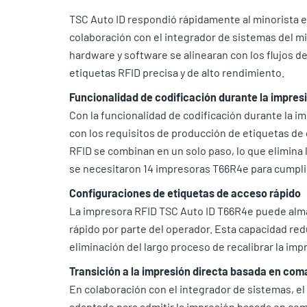
TSC Auto ID respondió rápidamente al minorista e
colaboración con el integrador de sistemas del m
hardware y software se alinearan con los flujos d
etiquetas RFID precisa y de alto rendimiento.
Funcionalidad de codificación durante la impres
Con la funcionalidad de codificación durante la im
con los requisitos de producción de etiquetas de 
RFID se combinan en un solo paso, lo que elimina l
se necesitaron 14 impresoras T66R4e para cumplir
Configuraciones de etiquetas de acceso rápido
La impresora RFID TSC Auto ID T66R4e puede alma
rápido por parte del operador. Esta capacidad redu
eliminación del largo proceso de recalibrar la im
Transición a la impresión directa basada en co
En colaboración con el integrador de sistemas, e
adaptado para admitir la impresión basada en com