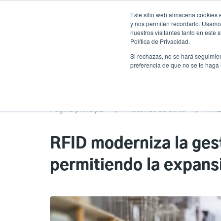
Pasar
Este sitio web almacena cookies e
al
y nos permiten recordarlo. Usamos
contenido
nuestros visitantes tanto en este
Política de Privacidad.
principal
Productos
Solucion
Si rechazas, no se hará seguimien
preferencia de que no se te haga
Página principal
Historias de éxito
RFI
RFID moderniza la gest
permitiendo la expans