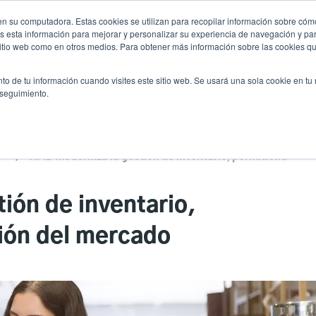
n su computadora. Estas cookies se utilizan para recopilar información sobre cómo
Noticias
Emp
User
 esta información para mejorar y personalizar su experiencia de navegación y par
 sitio web como en otros medios. Para obtener más información sobre las cookies qu
accou
es
Servicio
Soporte y descargas
Socios
to de tu información cuando visites este sitio web. Se usará una sola cookie en tu
menu
 seguimiento.
D
RFID moderniza la gestión de inventario, permitiendo la expansión del mercado
ión de inventario,
ión del mercado