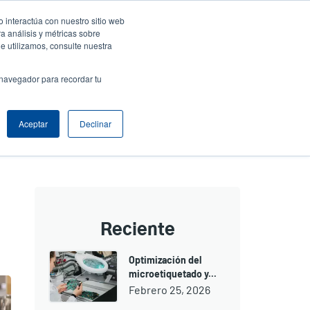
 interactúa con nuestro sitio web
resa
Iniciar sesión / Registrarse
Latin America [Español]
User
a análisis y métricas sobre
e utilizamos, consulte nuestra
nt
Anonymous
Selector de productos
Comuníquese con Ventas
 navegador para recordar tu
Header
Aceptar
Declinar
Reciente
Optimización del
microetiquetado y...
Febrero 25, 2026