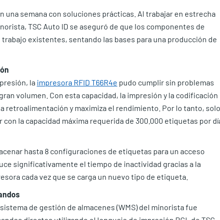
n una semana con soluciones prácticas. Al trabajar en estrecha
inorista, TSC Auto ID se aseguró de que los componentes de
e trabajo existentes, sentando las bases para una producción de
ión
presión, la
impresora RFID T66R4e
pudo cumplir sin problemas
gran volumen. Con esta capacidad, la impresión y la codificación
a retroalimentación y maximiza el rendimiento. Por lo tanto, sol
 con la capacidad máxima requerida de 300.000 etiquetas por dí
cenar hasta 8 configuraciones de etiquetas para un acceso
ce significativamente el tiempo de inactividad gracias a la
presora cada vez que se carga un nuevo tipo de etiqueta.
mandos
l sistema de gestión de almacenes (WMS) del minorista fue
andos directos utilizando el lenguaje de impresión PGL de TSC