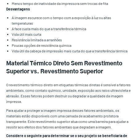
Menos tempo de inatividade da impressora sem trocas de fita
Desvantagens
A imagem escurece com o tempo com a exposição à luz ou altas
temperaturas
A face custa mais do que a transferência térmica
Vida útil mais curta
Resistência limitada a arranhões
Poucas opções de resistência química
Vida útil da cabeça de impressão mais curta do que a transferência térmica
Material Térmico Direto Sem Revestimento
Superior vs. Revestimento Superior
O revestimento térmico direto em etiquetas térmicas diretas é sensível a fatores
ambientais, como contato químico, umidade, exposição aos raios ultravioleta e
abrasão. Esses fatores podem destruir ou degradar a qualidade da imagem
impressa.
Para ajudar a proteger a imagem impressa desses fatores ambientais, os
materiais estão disponíveis com uma camada de acabamento protetora
transparente. Este revestimento superior atua como uma barreira para ajudar a
resistir aos efeitos dos fatores ambientais que degradam a imagem.
Considere o seguinte para determinar se o seu projeto se beneficiaria de