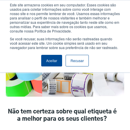
Passar
Este site armazena cookies em seu computador. Esses cookies são
para
usados para coletar informações sobre como você interage com
o
nosso site e nos permite lembrar de você. Usamos essas informações
User
User
para analisar o perfil de nossos visitantes e também melhorar e
conteúdo
personalizar sua experiência de navegação tanto neste site como em
account
Anonym
principal
Seletor de Produto
Contactar Vendas
outras mídias. Para saber mais sobre os cookies que usamos,
Header
consulte nossa Política de Privacidade.
menu
Se você recusar, suas informações não serão rastreadas quando
você acessar este site. Um cookie simples será usado em seu
navegador para lembrar sobre sua preferência de não ser rastreado.
Etiquetas Térmicas
Aceitar
Recusar
Não tem certeza sobre qual etiqueta é
a melhor para os seus clientes?