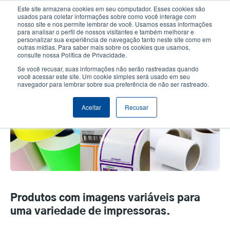
Passar
Este site armazena cookies em seu computador. Esses cookies são
para
usados para coletar informações sobre como você interage com
o
nosso site e nos permite lembrar de você. Usamos essas informações
User
User
para analisar o perfil de nossos visitantes e também melhorar e
conteúdo
personalizar sua experiência de navegação tanto neste site como em
account
Anonym
principal
Seletor de Produto
Contactar Vendas
outras mídias. Para saber mais sobre os cookies que usamos,
Header
consulte nossa Política de Privacidade.
menu
Se você recusar, suas informações não serão rastreadas quando
você acessar este site. Um cookie simples será usado em seu
navegador para lembrar sobre sua preferência de não ser rastreado.
Etiquetas térmicas NÃO USE
Aceitar
Recusar
Produtos com imagens variáveis para
uma variedade de impressoras.