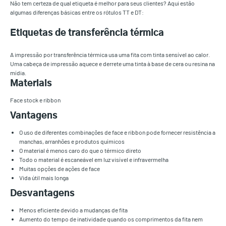
Não tem certeza de qual etiqueta é melhor para seus clientes? Aqui estão
algumas diferenças básicas entre os rótulos TT e DT:
Etiquetas de transferência térmica
A impressão por transferência térmica usa uma fita com tinta sensível ao calor.
Uma cabeça de impressão aquece e derrete uma tinta à base de cera ou resina na
mídia.
Materiais
Face stock e ribbon
Vantagens
O uso de diferentes combinações de face e ribbon pode fornecer resistência a
manchas, arranhões e produtos químicos
O material é menos caro do que o térmico direto
Todo o material é escaneável em luz visível e infravermelha
Muitas opções de ações de face
Vida útil mais longa
Desvantagens
Menos eficiente devido a mudanças de fita
Aumento do tempo de inatividade quando os comprimentos da fita nem