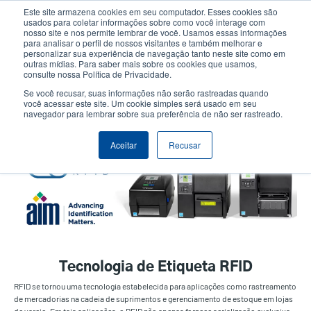
Passar
Este site armazena cookies em seu computador. Esses cookies são
para
usados para coletar informações sobre como você interage com
o
nosso site e nos permite lembrar de você. Usamos essas informações
User
User
para analisar o perfil de nossos visitantes e também melhorar e
conteúdo
personalizar sua experiência de navegação tanto neste site como em
account
Anonym
principal
Seletor de Produto
Contactar Vendas
outras mídias. Para saber mais sobre os cookies que usamos,
Header
consulte nossa Política de Privacidade.
menu
Se você recusar, suas informações não serão rastreadas quando
você acessar este site. Um cookie simples será usado em seu
navegador para lembrar sobre sua preferência de não ser rastreado.
Etiquetas RFID
Aceitar
Recusar
Tecnologia de Etiqueta RFID
RFID se tornou uma tecnologia estabelecida para aplicações como rastreamento
de mercadorias na cadeia de suprimentos e gerenciamento de estoque em lojas
de varejo. Em tais aplicações, o RFID não apenas fornece serialização exclusiva