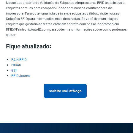
Nosso Laboratório de Validação de Etiquetas e Impressoras RFID testa inlays e
etiquetas comuns para compatibilidade com nossos codificadores de
impressora. Para obter uma lista de inlays e etiquetas válidos, visite nossas
Soluções RFID para informações mais detalhadas. Se você tiver um inlay ou
etiqueta que gostaria de testar, entre em contato com nosso laboratório em
RFID@PrintronixAutoID.com para obter mais informações sobre como podemos
ajudar.
Fique atualizado:
RAIN RFID
MIRAR
GS1
RFID Journal
Solicite um Catálogo