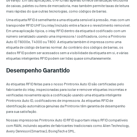
de caixas, paletes ou itens de mercadoria, mas também permite taxas de leitura
mais rápidas do que outras tecnologias, como códigos de barras.
Uma etiqueta RFID é semelhante a uma etiqueta sensível à pressão, mas com um
transponder RFID UHF (ou inlay) incluído entre a face e o revestimento removível.
Em uma aplicação típica, o inlay RFID dentro da etiqueta é codificado com um
número serializado usando uma impressora / codificadora, como a Printronix
Auto ID T6000e, T4000 ou T800. A etiqueta também é impressa como uma
etiqueta de código de barras normal. Ao contrário dos códigos de barras, os
dados RFID podem ser acessados sem a visibilidade da etiqueta em si, e várias
etiquetas inteligentes RFID podem ser lidas quase simultaneamente.
Desempenho Garantido
As etiquetas RFID feitas para o nosso Printronix Auto ID são certificadas pelo
fabricante do inlay, inspecionadas para isolar e remover etiquetas incorretas e
verificadas novamente após a codificação usando uma etiqueta inteligente
Printronix Auto ID, codificadores de impressora. As etiquetas RFID de
identificação automática genuínas da Printronix têm garantia de desempenho
para sua satisfação.
Nossas impressoras Printronix Auto ID RFID suportam inlays RFID compatíveis
com RAIN, incluindo aqueles de fabricantes tradicionais como Alien Technology,
Avery Dennison (Smartrac), BoingTech e SML.