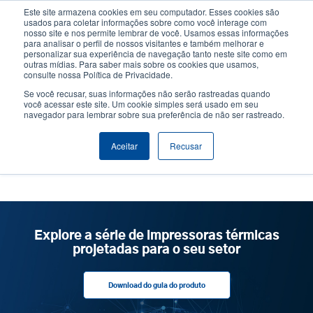
Passar
Este site armazena cookies em seu computador. Esses cookies são
para
usados para coletar informações sobre como você interage com
o
nosso site e nos permite lembrar de você. Usamos essas informações
User
User
para analisar o perfil de nossos visitantes e também melhorar e
conteúdo
personalizar sua experiência de navegação tanto neste site como em
account
Anonym
principal
Seletor de Produto
Contactar Vendas
outras mídias. Para saber mais sobre os cookies que usamos,
Header
consulte nossa Política de Privacidade.
menu
Se você recusar, suas informações não serão rastreadas quando
você acessar este site. Um cookie simples será usado em seu
navegador para lembrar sobre sua preferência de não ser rastreado.
nosso time
Aceitar
Recusar
Explore a série de impressoras térmicas
projetadas para o seu setor
Download do guia do produto