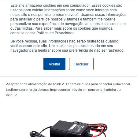
Passar
Este site armazena cookies em seu computador. Esses cookies são
para
usados para coletar informações sobre como você interage com
o
nosso site e nos permite lembrar de você. Usamos essas informações
User
User
para analisar o perfil de nossos visitantes e também melhorar e
conteúdo
personalizar sua experiência de navegação tanto neste site como em
account
Anonym
principal
Seletor de Produto
Contactar Vendas
outras mídias. Para saber mais sobre os cookies que usamos,
Header
consulte nossa Política de Privacidade.
menu
Se você recusar, suas informações não serão rastreadas quando
você acessar este site. Um cookie simples será usado em seu
navegador para lembrar sobre sua preferência de não ser rastreado.
Adaptador de energia para
Aceitar
Recusar
veículos
Adaptador de alimentação de 12-60 V DC para veículos para conectar e alavancar
facilmente a energia de suas impressoras móveis em uma empilhadeira ou
veículo.