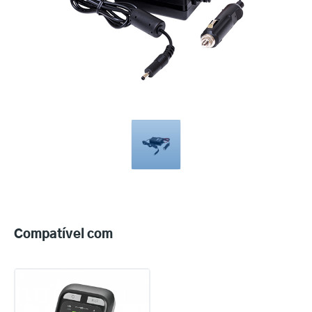
Compatible
with
Compatível com